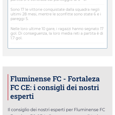
Sono 17 le vittorie conquistate dalla squadra negli
ultimi 28 mesi, mentre le sconfitte sono state 6 e i
pareggi 5.
Nelle loro ultime 10 gare, i ragazzi hanno segnato 17
gol. Di conseguenza, la loro media reti a partita è di
1.7 gol.
Fluminense FC - Fortaleza
FC CE: i consigli dei nostri
esperti
Il consiglio dei nostri esperti per Fluminense FC