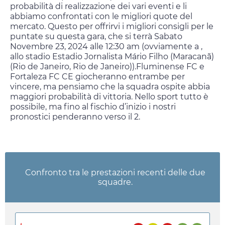
probabilità di realizzazione dei vari eventi e li
abbiamo confrontati con le migliori quote del
mercato. Questo per offrirvi i migliori consigli per le
puntate su questa gara, che si terrà
Sabato
Novembre 23, 2024
alle
12:30 am
(ovviamente a ,
allo stadio Estadio Jornalista Mário Filho (Maracanã)
(Rio de Janeiro, Rio de Janeiro)).Fluminense FC e
Fortaleza FC CE giocheranno entrambe per
vincere, ma pensiamo che la squadra ospite abbia
maggiori probabilità di vittoria. Nello sport tutto è
possibile, ma fino al fischio d’inizio i nostri
pronostici penderanno verso il 2.
Confronto tra le prestazioni recenti delle due
squadre.