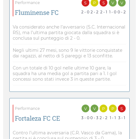
S
P
S
V
V
Performance
Fluminense FC
2 - 0
2 - 2
2 - 1
1 - 0
0 - 2
Va considerato anche l’avversario (S.C. Internacional
RS), ma l’ultima partita giocata dalla squadra si è
conclusa sul punteggio di 2 - 0.
Negli ultimi 27 mesi, sono 9 le vittorie conquistate
dai ragazzi, al netto di 5 pareggi e 13 sconfitte.
Con un totale di 10 gol nelle ultime 10 gare, la
squadra ha una media gol a partita pari a 1. I gol
concessi sono stati invece 3 in queste partite.
V
V
P
P
S
Performance
Fortaleza FC CE
3 - 0
0 - 3
2 - 2
1 - 1
3 - 1
Contro l’ultima avversaria (C.R. Vasco da Gama), la
partita si è conclusa sul punteggio di 3 - 0.