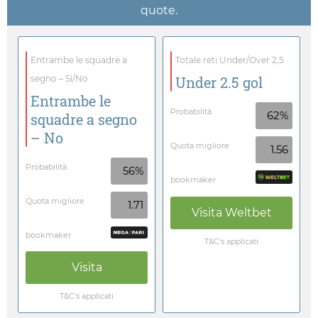
quote.
Entrambe le squadre a
Totale reti Under/Over 2,5
segno – Sì/No
Under 2.5 gol
Entrambe le
Probabilità
62%
squadre a segno
– No
Quota migliore
1.56
Probabilità
56%
bookmaker
Quota migliore
1.71
Visita
Weltbet
bookmaker
T&C's applicati
Visita
T&C's applicati