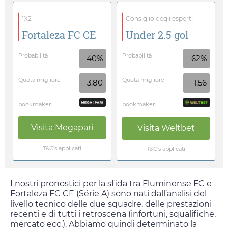
1X2
Consiglio degli esperti
Fortaleza FC CE
Under 2.5 gol
Probabilità
Probabilità
40%
62%
Quota migliore
Quota migliore
3.80
1.56
bookmaker
bookmaker
Visita
Megapari
Visita
Weltbet
T&C's applicati
T&C's applicati
I nostri pronostici per la sfida tra Fluminense FC e
Fortaleza FC CE (Série A) sono nati dall’analisi del
livello tecnico delle due squadre, delle prestazioni
recenti e di tutti i retroscena (infortuni, squalifiche,
mercato ecc.). Abbiamo quindi determinato la