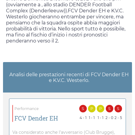
(ovviamente a , allo stadio DENDER Football
Complex (Denderleeuw)).FCV Dender EH e K.V.C.
Westerlo giocheranno entrambe per vincere, ma
pensiamo che la squadra ospite abbia maggiori
probabilità di vittoria. Nello sport tutto è possibile,
ma fino al fischio d’inizio i nostri pronostici
penderanno verso il 2.
Analisi delle prestazioni recenti di FCV Dender EH
e K.V.C. Westerlo.
S
P
P
S
S
Performance
FCV Dender EH
4 - 1
1 - 1
1 - 1
2 - 0
2 - 5
Va considerato anche l’avversario (Club Brugge),