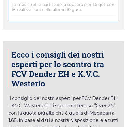
La media reti a partita della squadra è di 1.6 gol, con
16 realizzazioni nelle ultime 10 gare.
Ecco i consigli dei nostri
esperti per lo scontro tra
FCV Dender EH e K.V.C.
Westerlo
Il consiglio dei nostri esperti per FCV Dender EH
- K.V.C. Westerlo è di scommettere su “Over 2.5”,
con la quota più alta che è quella di
Megapari
a
1.68
. In base ai dati a nostra disposizione, e a tutti