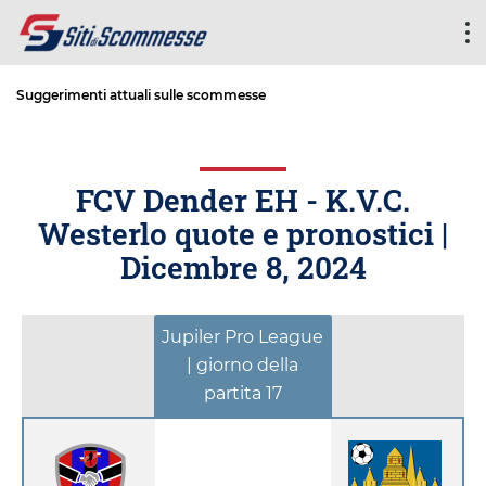
Suggerimenti attuali sulle scommesse
FCV Dender EH - K.V.C.
Westerlo quote e pronostici |
Dicembre 8, 2024
Jupiler Pro League
| giorno della
partita 17