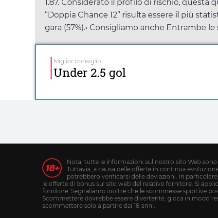
1.87
. Considerato il profilo di rischio, questa 
“Doppia Chance 12” risulta essere il più stati
gara (57%).• Consigliamo anche Entrambe le s
Miglior consiglio
Under 2.5 gol
Nota: tutte le informazioni sul nostro sito Web sono
Tuttavia, a causa delle offerte in continua evoluzion
potrebbero verificarsi delle deviazioni. In particolare,
le offerte di bonus sul sito web del relativo fornitore. Si appli
fornitore. Segnaliamo inoltre che le scommesse sportive po
Scommettere dovrebbe essere divertente, gioca in modo res
scommettere solo a partire dai 18 anni.