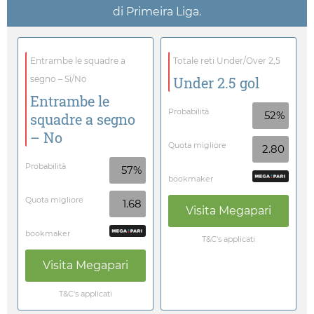
di Primeira Liga.
Entrambe le squadre a
Totale reti Under/Over 2,5
segno – Sì/No
Under 2.5 gol
Entrambe le
Probabilità
52%
squadre a segno
– No
Quota migliore
2.80
Probabilità
57%
bookmaker
Quota migliore
1.68
Visita
Megapari
bookmaker
T&C's applicati
Visita
Megapari
T&C's applicati