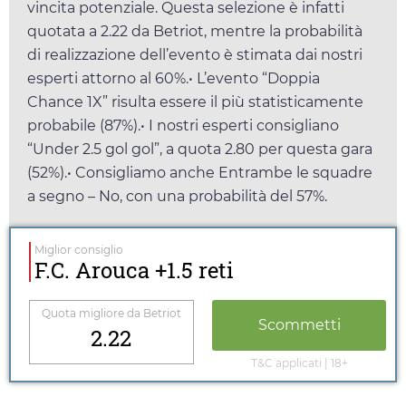
vincita potenziale. Questa selezione è infatti
quotata a
2.22
da
Betriot
, mentre la probabilità
di realizzazione dell’evento è stimata dai nostri
esperti attorno al 60%.• L’evento “Doppia
Chance 1X” risulta essere il più statisticamente
probabile (87%).• I nostri esperti consigliano
“Under 2.5 gol gol”, a quota
2.80
per questa gara
(52%).• Consigliamo anche Entrambe le squadre
a segno – No, con una probabilità del 57%.
Miglior consiglio
F.C. Arouca +1.5 reti
Quota migliore da
Betriot
Scommetti
2.22
T&C applicati | 18+