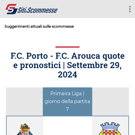
Suggerimenti attuali sulle scommesse
F.C. Porto - F.C. Arouca quote
e pronostici |
Settembre 29,
2024
Primeira Liga |
giorno della partita
7