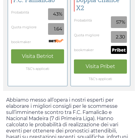
X2
Probabilità
43%
Probabilità
57%
Quota migliore
1.64
Quota migliore
2.30
bookmaker
bookmaker
Visita
Betriot
Visita
Pribet
T&C's applicati
T&C's applicati
Abbiamo messo all’opera i nostri esperti per
elaborare i migliori consigli per le scommesse
sull’imminente scontro tra F.C. Famalicão e
Nacional Madeira (7 di Primeira Liga). Hanno
calcolato le probabilità di realizzazione dei vari
eventi per ottenere dei pronostici attendibili,
basati su prestazioni recenti, squalifiche, infortuni