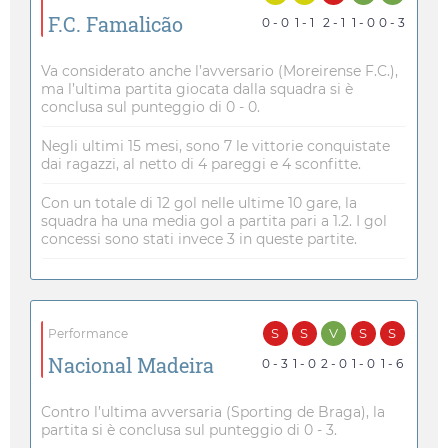
F.C. Famalicão
0 - 0
1 - 1
2 - 1
1 - 0
0 - 3
Va considerato anche l’avversario (Moreirense F.C.),
ma l’ultima partita giocata dalla squadra si è
conclusa sul punteggio di 0 - 0.
Negli ultimi 15 mesi, sono 7 le vittorie conquistate
dai ragazzi, al netto di 4 pareggi e 4 sconfitte.
Con un totale di 12 gol nelle ultime 10 gare, la
squadra ha una media gol a partita pari a 1.2. I gol
concessi sono stati invece 3 in queste partite.
S
S
V
S
S
Performance
Nacional Madeira
0 - 3
1 - 0
2 - 0
1 - 0
1 - 6
Contro l’ultima avversaria (Sporting de Braga), la
partita si è conclusa sul punteggio di 0 - 3.