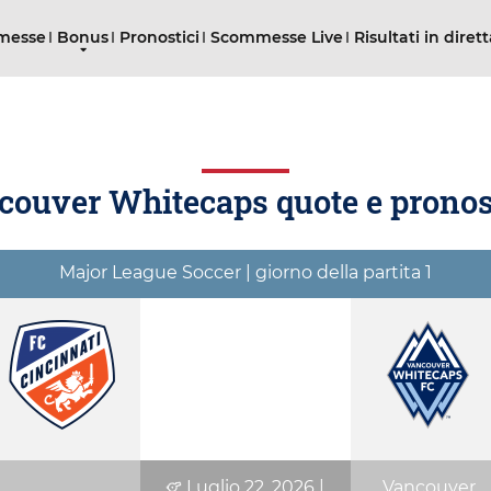
mmesse
Bonus
Pronostici
Scommesse Live
Risultati in diret
couver Whitecaps quote e pronost
Major League Soccer | giorno della partita 1
Luglio 22, 2026
|
Vancouver