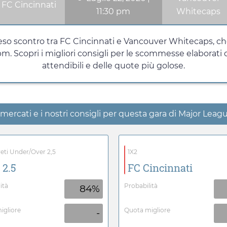
FC Cincinnati
11:30 pm
Whitecaps
tteso scontro tra FC Cincinnati e Vancouver Whitecaps, c
 pm
. Scopri i migliori consigli per le scommesse elaborati 
attendibili e delle quote più golose.
i mercati e i nostri consigli per questa gara di Major Leag
reti Under/Over 2,5
1X2
 2.5
FC Cincinnati
ità
Probabilità
84%
igliore
Quota migliore
-