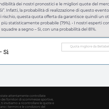
endibilità dei nostri pronostici e le migliori quote del me
”. Infatti, la probabilità di realizzazione di questo event
 di rischio, questa quota offerta da
garantisce quindi un ott
 più statisticamente probabile (79%). • I nostri esperti co
squadre a segno – Sì, con una probabilità del 81%.
Quota migliore da
Betlabe
– Sì
 state attentamente controllate.
e dei fornitori di scommesse sportive,
 ti invitiamo a ricontrollare le quote e
cano i termini e le condizioni del