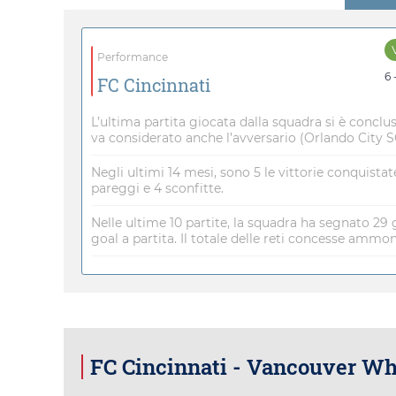
Performance
6 
FC Cincinnati
L’ultima partita giocata dalla squadra si è conclu
va considerato anche l’avversario (Orlando City S
Negli ultimi 14 mesi, sono 5 le vittorie conquistate
pareggi e 4 sconfitte.
Nelle ultime 10 partite, la squadra ha segnato 29 
goal a partita. Il totale delle reti concesse ammon
FC Cincinnati - Vancouver Whit