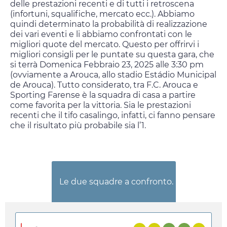
delle prestazioni recenti e di tutti i retroscena
(infortuni, squalifiche, mercato ecc.). Abbiamo
quindi determinato la probabilità di realizzazione
dei vari eventi e li abbiamo confrontati con le
migliori quote del mercato. Questo per offrirvi i
migliori consigli per le puntate su questa gara, che
si terrà
Domenica
Febbraio 23, 2025
alle
3:30 pm
(ovviamente a Arouca, allo stadio Estádio Municipal
de Arouca). Tutto considerato, tra F.C. Arouca e
Sporting Farense è la squadra di casa a partire
come favorita per la vittoria. Sia le prestazioni
recenti che il tifo casalingo, infatti, ci fanno pensare
che il risultato più probabile sia l’1.
Le due squadre a confronto.