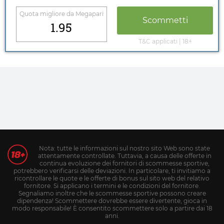
Quota migliore da
Megapari
Scommetti
1.95
T&C applicati | 18+
Nota: tutte le informazioni sul nostro sito Web sono state
attentamente controllate. Tuttavia, a causa delle offerte in
continua evoluzione dei fornitori di scommesse sportive,
potrebbero verificarsi delle deviazioni. In particolare, ti invitiamo a
ricontrollare le quote e le offerte di bonus sul sito web del relativo
fornitore. Si applicano i termini e le condizioni del fornitore.
Segnaliamo inoltre che le scommesse sportive possono creare
dipendenza! Scommettere dovrebbe essere divertente, gioca in
modo responsabile! È consentito scommettere solo a partire dai 18
anni.