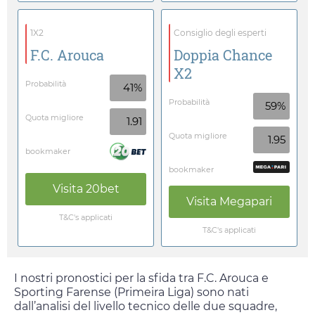
1X2
Consiglio degli esperti
F.C. Arouca
Doppia Chance
X2
Probabilità
41%
Probabilità
59%
Quota migliore
1.91
Quota migliore
1.95
bookmaker
bookmaker
Visita
20bet
Visita
Megapari
T&C's applicati
T&C's applicati
I nostri pronostici per la sfida tra F.C. Arouca e
Sporting Farense (Primeira Liga) sono nati
dall’analisi del livello tecnico delle due squadre,