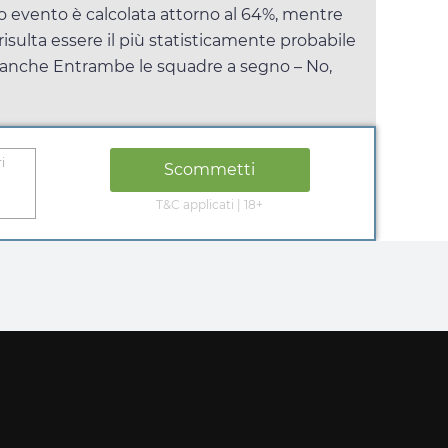
to evento è calcolata attorno al 64%, mentre
risulta essere il più statisticamente probabile
 anche Entrambe le squadre a segno – No,
i
Scommetti
T&C applicati | 18+