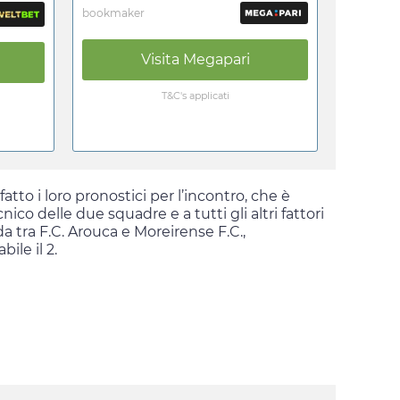
bookmaker
Visita
Megapari
T&C's applicati
atto i loro pronostici per l’incontro, che è
ecnico delle due squadre e a tutti gli altri fattori
da tra F.C. Arouca e Moreirense F.C.,
ile il 2.