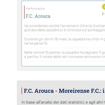
Performance
2 
F.C. Arouca
Va considerato anche l’avversario (Vitoria Guimar
giocata dalla squadra si è conclusa sul punteggio d
Durante gli ultimi 18 mesi, la squadra ha vinto 4 
ne ha perse 10.
Nelle ultime 10 partite, la squadra ha segnato 11 g
a partita. Il totale delle reti concesse ammonta in
F.C. Arouca - Moreirense F.C.: i
In base all’analisi dei dati statistici, e agli 