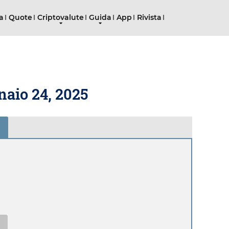
ta
Quote
Criptovalute
Guida
App
Rivista
aio 24, 2025