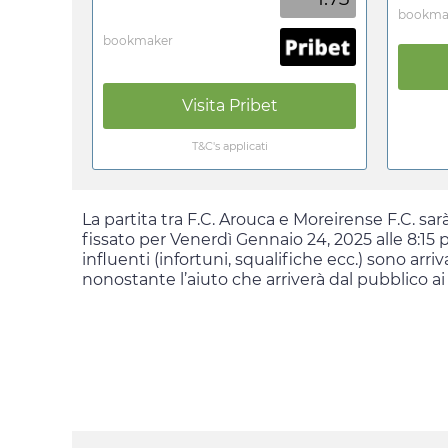
bookma
bookmaker
Visita
Pribet
T&C's applicati
La partita tra F.C. Arouca e Moreirense F.C. sar
fissato per
Venerdì
Gennaio 24, 2025
alle
8:15
influenti (infortuni, squalifiche ecc.) sono arr
nonostante l’aiuto che arriverà dal pubblico ai 