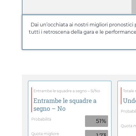
Dai un’occhiata ai nostri migliori pronostici
tutti i retroscena della gara e le performance
Entrambe le squadre a segno – Sì/No
Totale 
Entrambe le squadre a
Unde
segno – No
Probabil
Probabilità
51%
Quota m
Quota migliore
1.73