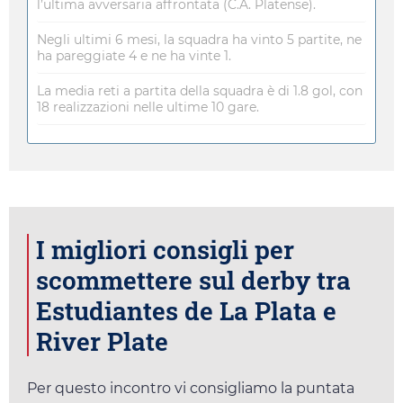
l’ultima avversaria affrontata (C.A. Platense).
Negli ultimi 6 mesi, la squadra ha vinto 5 partite, ne
ha pareggiate 4 e ne ha vinte 1.
La media reti a partita della squadra è di 1.8 gol, con
18 realizzazioni nelle ultime 10 gare.
I migliori consigli per
scommettere sul derby tra
Estudiantes de La Plata e
River Plate
Per questo incontro vi consigliamo la puntata