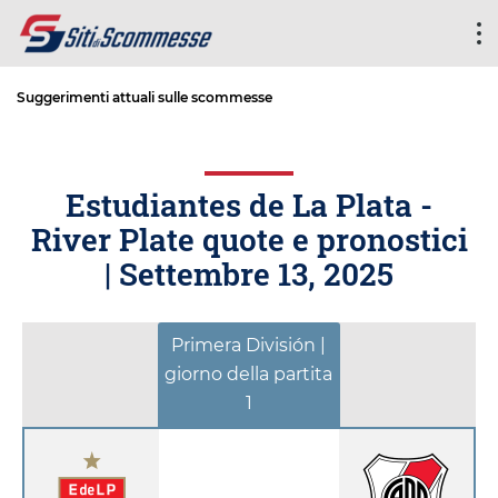
Suggerimenti attuali sulle scommesse
Estudiantes de La Plata -
River Plate quote e pronostici
|
Settembre 13, 2025
Primera División |
giorno della partita
1