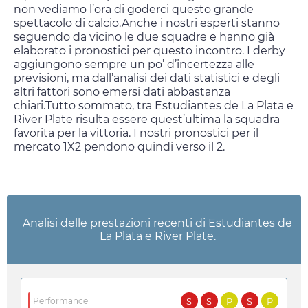
non vediamo l’ora di goderci questo grande
spettacolo di calcio.Anche i nostri esperti stanno
seguendo da vicino le due squadre e hanno già
elaborato i pronostici per questo incontro. I derby
aggiungono sempre un po’ d’incertezza alle
previsioni, ma dall’analisi dei dati statistici e degli
altri fattori sono emersi dati abbastanza
chiari.Tutto sommato, tra Estudiantes de La Plata e
River Plate risulta essere quest’ultima la squadra
favorita per la vittoria. I nostri pronostici per il
mercato 1X2 pendono quindi verso il 2.
Analisi delle prestazioni recenti di Estudiantes de
La Plata e River Plate.
S
S
P
S
P
Performance