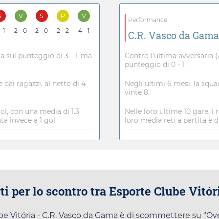
S
V
S
P
V
Performance
- 1
2 - 0
2 - 0
2 - 2
4 - 1
C.R. Vasco da Gama
a sul punteggio di 3 - 1, ma
Contro l’ultima avversaria (A
punteggio di 0 - 1.
 dai ragazzi, al netto di 4
Negli ultimi 6 mesi, la squa
vinte 8.
ol, con una media di 1.3
Nelle loro ultime 10 gare, i
ta invece a 1 gol.
loro media reti a partita è d
rti per lo scontro tra Esporte Clube Vitó
ube Vitória - C.R. Vasco da Gama è di scommettere su “Over