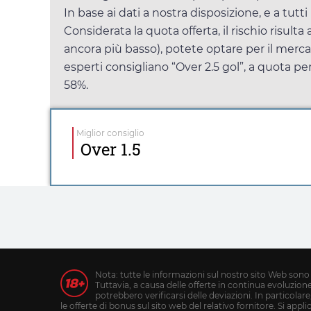
In base ai dati a nostra disposizione, e a tutti
Considerata la quota offerta, il rischio risult
ancora più basso), potete optare per il mercat
esperti consigliano “Over 2.5 gol”, a quota
per
58%.
Miglior consiglio
Over 1.5
Nota: tutte le informazioni sul nostro sito Web sono
Tuttavia, a causa delle offerte in continua evoluzion
potrebbero verificarsi delle deviazioni. In particolare,
le offerte di bonus sul sito web del relativo fornitore. Si appli