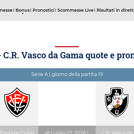
mmesse
Bonus
Pronostici
Scommesse Live
Risultati in diret
- C.R. Vasco da Gama quote e pron
Série A | giorno della partita 19
Esporte Clube
Luglio 22, 2026
|
C.R. Vasco da