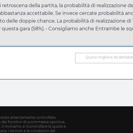
 i retroscena della partita, la probabilità di realizzazione 
a abbastanza accettabile. Se invece cercate probabilità anco
o delle doppie chance. La probabilità di realizzazione di “
 questa gara (58%). • Consigliamo anche Entrambe le squ
Quota migliore da
Betlabe
 state attentamente controllate.
e dei fornitori di scommesse sportive,
 ti invitiamo a ricontrollare le quote e
cano i termini e le condizioni del