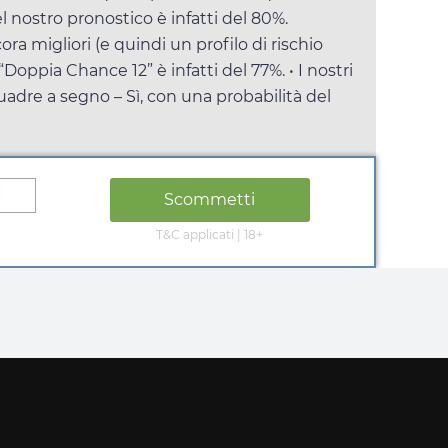
del nostro pronostico è infatti del 80%.
ra migliori (e quindi un profilo di rischio
Doppia Chance 12” è infatti del 77%. • I nostri
adre a segno – Sì, con una probabilità del
l
Scommetti
T&C applicati | 18+