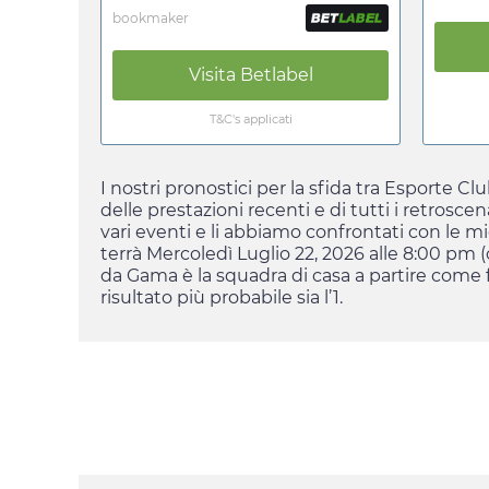
bookmaker
Visita
Betlabel
T&C's applicati
I nostri pronostici per la sfida tra Esporte Cl
delle prestazioni recenti e di tutti i retrosc
vari eventi e li abbiamo confrontati con le mi
terrà
Mercoledì
Luglio 22, 2026
alle
8:00 pm
(
da Gama è la squadra di casa a partire come favo
risultato più probabile sia l’1.