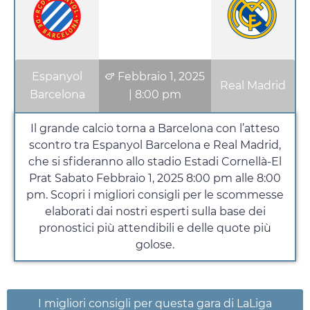
Espanyol
Febbraio 1, 2025
Real Madrid
Barcelona
|
8:00 pm
Il grande calcio torna a Barcelona con l’atteso
scontro tra Espanyol Barcelona e Real Madrid,
che si sfideranno allo stadio Estadi Cornellà-El
Prat
Sabato
Febbraio 1, 2025 8:00 pm
alle
8:00
pm
. Scopri i migliori consigli per le scommesse
elaborati dai nostri esperti sulla base dei
pronostici più attendibili e delle quote più
golose.
I migliori consigli per questa gara di LaLiga