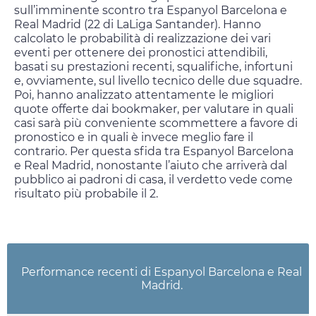
sull’imminente scontro tra Espanyol Barcelona e
Real Madrid (22 di LaLiga Santander). Hanno
calcolato le probabilità di realizzazione dei vari
eventi per ottenere dei pronostici attendibili,
basati su prestazioni recenti, squalifiche, infortuni
e, ovviamente, sul livello tecnico delle due squadre.
Poi, hanno analizzato attentamente le migliori
quote offerte dai bookmaker, per valutare in quali
casi sarà più conveniente scommettere a favore di
pronostico e in quali è invece meglio fare il
contrario. Per questa sfida tra Espanyol Barcelona
e Real Madrid, nonostante l’aiuto che arriverà dal
pubblico ai padroni di casa, il verdetto vede come
risultato più probabile il 2.
Performance recenti di Espanyol Barcelona e Real
Madrid.