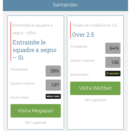
Santander.
Entrambe le squadre a
Totale reti Under/Over 2,5
segno – Sì/No
Over 2.5
Entrambe le
Probabilità
64%
squadre a segno
– Sì
Quota migliore
1.56
Probabilità
59%
bookmaker
Quota migliore
1.97
Visita
Weltbet
bookmaker
T&C's applicati
Visita
Megapari
T&C's applicati