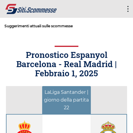
Suggerimenti attuali sulle scommesse
Pronostico Espanyol
Barcelona - Real Madrid |
Febbraio 1, 2025
LaLiga Santander |
giorno della partita
22