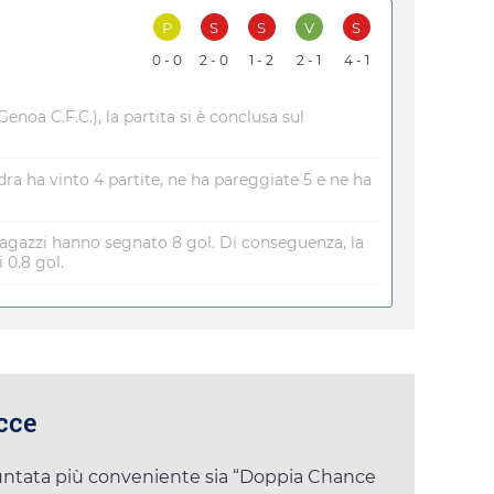
P
S
S
V
S
0 - 0
2 - 0
1 - 2
2 - 1
4 - 1
enoa C.F.C.), la partita si è conclusa sul
dra ha vinto 4 partite, ne ha pareggiate 5 e ne ha
 ragazzi hanno segnato 8 gol. Di conseguenza, la
i 0.8 gol.
ecce
 puntata più conveniente sia “Doppia Chance