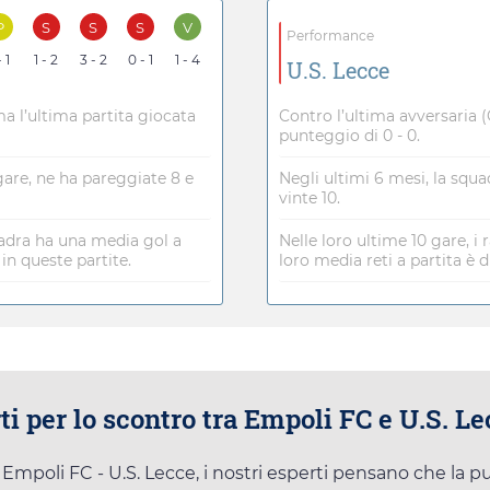
P
S
S
S
V
Performance
- 1
1 - 2
3 - 2
0 - 1
1 - 4
U.S. Lecce
ma l’ultima partita giocata
Contro l’ultima avversaria (G
punteggio di 0 - 0.
gare, ne ha pareggiate 8 e
Negli ultimi 6 mesi, la squa
vinte 10.
quadra ha una media gol a
Nelle loro ultime 10 gare, i
 in queste partite.
loro media reti a partita è d
rti per lo scontro tra Empoli FC e U.S. L
u Empoli FC - U.S. Lecce, i nostri esperti pensano che la