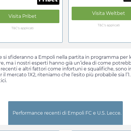
Visita
Weltbet
Visita
Pribet
T&C's applicati
T&C's applicati
 si sfideranno a Empoli nella partita in programma per 
ma i nostri esperti hanno già un’idea di come potrebber
recenti e altri fattori come infortuni e squalifiche, sono i
r il mercato 1X2, riteniamo che l’esito più probabile sia l’1.
ici.
Performance recenti di Empoli FC e U.S. Lecce.