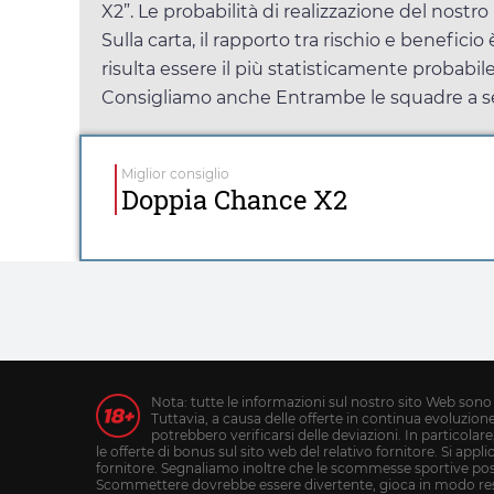
X2”. Le probabilità di realizzazione del nostr
Sulla carta, il rapporto tra rischio e benefic
risulta essere il più statisticamente probabile
Consigliamo anche Entrambe le squadre a se
Miglior consiglio
Doppia Chance X2
Nota: tutte le informazioni sul nostro sito Web sono
Tuttavia, a causa delle offerte in continua evoluzion
potrebbero verificarsi delle deviazioni. In particolare,
le offerte di bonus sul sito web del relativo fornitore. Si appli
fornitore. Segnaliamo inoltre che le scommesse sportive po
Scommettere dovrebbe essere divertente, gioca in modo res