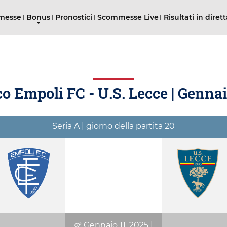
mmesse
Bonus
Pronostici
Scommesse Live
Risultati in diret
o Empoli FC - U.S. Lecce |
Gennai
Seria A | giorno della partita 20
Gennaio 11, 2025
|