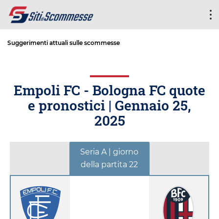
Suggerimenti attuali sulle scommesse
Empoli FC - Bologna FC quote
e pronostici |
Gennaio 25,
2025
Seria A | giorno
della partita 22