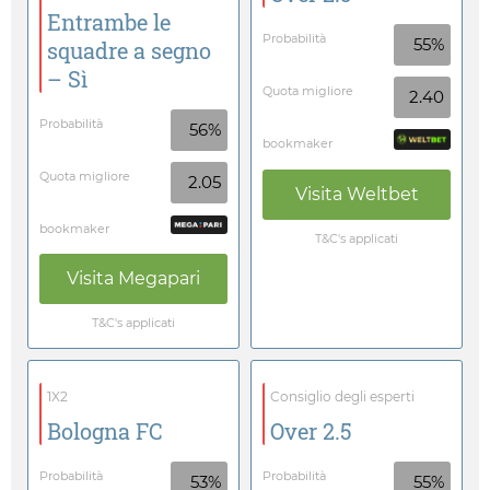
Entrambe le
Probabilità
55%
squadre a segno
– Sì
Quota migliore
2.40
Probabilità
56%
bookmaker
Quota migliore
2.05
Visita
Weltbet
bookmaker
T&C's applicati
Visita
Megapari
T&C's applicati
1X2
Consiglio degli esperti
Bologna FC
Over 2.5
Probabilità
Probabilità
53%
55%