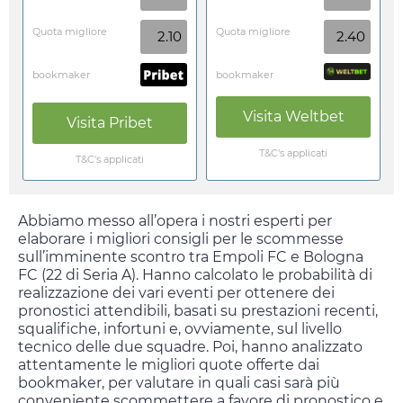
Quota migliore
Quota migliore
2.10
2.40
bookmaker
bookmaker
Visita
Weltbet
Visita
Pribet
T&C's applicati
T&C's applicati
Abbiamo messo all’opera i nostri esperti per
elaborare i migliori consigli per le scommesse
sull’imminente scontro tra Empoli FC e Bologna
FC (22 di Seria A). Hanno calcolato le probabilità di
realizzazione dei vari eventi per ottenere dei
pronostici attendibili, basati su prestazioni recenti,
squalifiche, infortuni e, ovviamente, sul livello
tecnico delle due squadre. Poi, hanno analizzato
attentamente le migliori quote offerte dai
bookmaker, per valutare in quali casi sarà più
conveniente scommettere a favore di pronostico e