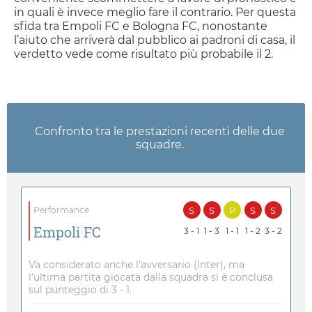
in quali è invece meglio fare il contrario. Per questa
sfida tra Empoli FC e Bologna FC, nonostante
l’aiuto che arriverà dal pubblico ai padroni di casa, il
verdetto vede come risultato più probabile il 2.
Confronto tra le prestazioni recenti delle due
squadre.
S
S
P
S
S
Performance
Empoli FC
3 - 1
1 - 3
1 - 1
1 - 2
3 - 2
Va considerato anche l’avversario (Inter), ma
l’ultima partita giocata dalla squadra si è conclusa
sul punteggio di 3 - 1.