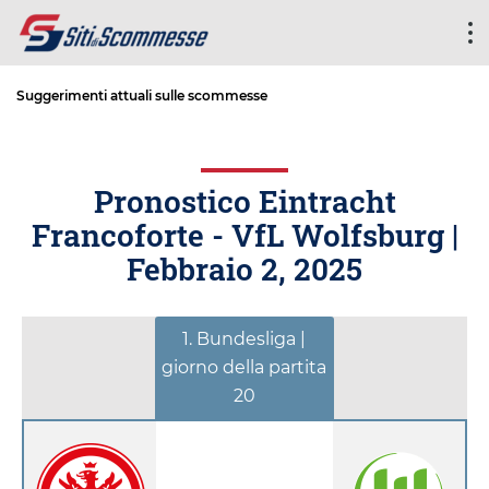
Suggerimenti attuali sulle scommesse
Pronostico Eintracht
Francoforte - VfL Wolfsburg |
Febbraio 2, 2025
1. Bundesliga |
giorno della partita
20