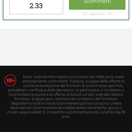
Scommetti
2.33
T&C applicati | 18+
Nota: tutte le informazioni sul nostro sito Web sono state
attentamente controllate. Tuttavia, a causa delle offerte in
continua evoluzione dei fornitori di scommesse sportive,
potrebbero verificarsi delle deviazioni. In particolare, ti invitiamo a
ricontrollare le quote e le offerte di bonus sul sito web del relativo
fornitore. Si applicano i termini e le condizioni del fornitore.
Segnaliamo inoltre che le scommesse sportive possono creare
dipendenza! Scommettere dovrebbe essere divertente, gioca in
modo responsabile! È consentito scommettere solo a partire dai 18
anni.