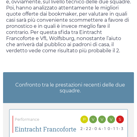
e, ovviamente, sul livello tecnico delle due squadre.
Poi, hanno analizzato attentamente le migliori
quote offerte dai bookmaker, per valutare in quali
casi sarà più conveniente scommettere a favore di
pronostico e in quali è invece meglio fare il
contrario. Per questa sfida tra Eintracht
Francoforte e VfL Wolfsburg, nonostante l’aiuto
che arriverà dal pubblico ai padroni di casa, il
verdetto vede come risultato più probabile il 2.
Confronto tra le prestazioni recenti delle due
squadre.
P
V
V
V
S
Performance
Eintracht Francoforte
2 - 2
2 - 0
4 - 1
0 - 1
1 - 3