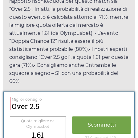
rapporto rischio/quota per questo match sia
“Over 2.5”. Infatti, la probabilità di realizzazione di
questo evento è calcolata attorno al 71%, mentre
la migliore quota offerta dal mercato è
attualmente
1.61
(da
Olympusbet
). • L’evento
“Doppia Chance 12” risulta essere il più
statisticamente probabile (80%).• I nostri esperti
consigliano “Over 2.5 gol”, a quota
1.61
per questa
gara (71%).• Consigliamo anche Entrambe le
squadre a segno – Sì, con una probabilità del
66%.
Miglior consiglio
Over 2.5
Quota migliore da
Scommetti
Olympusbet
1.61
T&C applicati | 18+