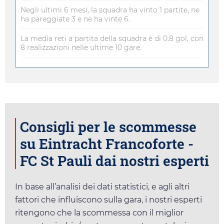
Negli ultimi 6 mesi, la squadra ha vinto 1 partite, ne
ha pareggiate 3 e ne ha vinte 6.
La media reti a partita della squadra è di 0.8 gol, con
8 realizzazioni nelle ultime 10 gare.
Consigli per le scommesse
su Eintracht Francoforte -
FC St Pauli dai nostri esperti
In base all’analisi dei dati statistici, e agli altri
fattori che influiscono sulla gara, i nostri esperti
ritengono che la scommessa con il miglior