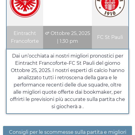
Eintracht
Ottobre 25, 2025
FC St Pauli
Francoforte
|
1:30 pm
Dai un’occhiata ai nostri migliori pronostici per
Eintracht Francoforte-FC St Pauli del giorno
Ottobre 25, 2025
. I nostri esperti di calcio hanno
analizzato tutti i retroscena della gara e le
performance recenti delle due squadre, oltre
alle migliori quote offerte dai bookmaker, per
offrirti le previsioni più accurate sulla partita che
si giocherà a .
Consigli per le scommesse sulla partita e migliori