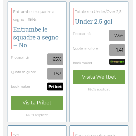
Entrambe le squadre a
Totale reti Under/Over 2,5
segno – Sì/No
Under 2.5 gol
Entrambe le
Probabilità
73%
squadre a segno
– No
Quota migliore
1.41
Probabilità
65%
bookmaker
Quota migliore
1.57
Visita
Weltbet
bookmaker
T&C's applicati
Visita
Pribet
T&C's applicati
1X2
Consiglio degli esperti