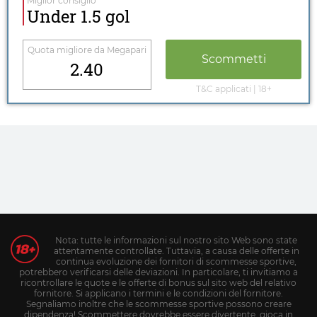
Miglior consiglio
Under 1.5 gol
Quota migliore da
Megapari
Scommetti
2.40
T&C applicati | 18+
Nota: tutte le informazioni sul nostro sito Web sono state
attentamente controllate. Tuttavia, a causa delle offerte in
continua evoluzione dei fornitori di scommesse sportive,
potrebbero verificarsi delle deviazioni. In particolare, ti invitiamo a
ricontrollare le quote e le offerte di bonus sul sito web del relativo
fornitore. Si applicano i termini e le condizioni del fornitore.
Segnaliamo inoltre che le scommesse sportive possono creare
dipendenza! Scommettere dovrebbe essere divertente, gioca in