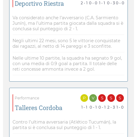
Deportivo Riestra
2 - 1
0 - 0
1 - 1
0 - 3
0 - 0
Va considerato anche l’avversario (C.A. Sarmiento
Junín), ma l’ultima partita giocata dalla squadra si è
conclusa sul punteggio di 2 - 1.
Negli ultimi 22 mesi, sono 5 le vittorie conquistate
dai ragazzi, al netto di 14 pareggi e 3 sconfitte.
Nelle ultime 10 partite, la squadra ha segnato 9 gol,
con una media di 0.9 goal a partita. Il totale delle
reti concesse ammonta invece a 2 gol.
P
V
S
S
S
Performance
Talleres Cordoba
1 - 1
0 - 1
0 - 1
2 - 3
1 - 0
Contro l’ultima avversaria (Atlético Tucumán), la
partita si è conclusa sul punteggio di 1 - 1.