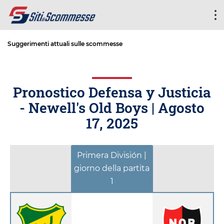
Suggerimenti attuali sulle scommesse
Pronostico Defensa y Justicia
- Newell's Old Boys |
Agosto
17, 2025
Primera División |
giorno della partita
1