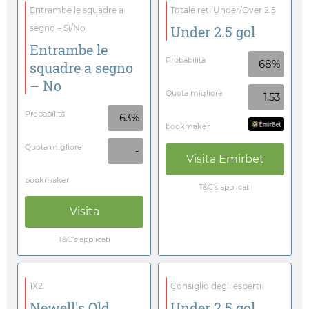
Entrambe le squadre a
Totale reti Under/Over 2,5
segno – Sì/No
Under 2.5 gol
Entrambe le
Probabilità
68%
squadre a segno
– No
Quota migliore
1.53
Probabilità
63%
bookmaker
Quota migliore
-
Visita
Emirbet
bookmaker
T&C's applicati
Visita
T&C's applicati
1X2
Consiglio degli esperti
Newell's Old
Under 2.5 gol