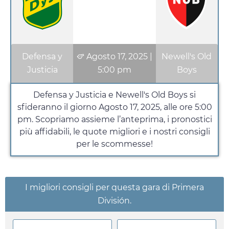
Defensa y
Agosto 17, 2025
|
Newell's Old
Justicia
5:00 pm
Boys
Defensa y Justicia e Newell's Old Boys si
sfideranno il giorno
Agosto 17, 2025
, alle ore
5:00
pm
. Scopriamo assieme l’anteprima, i pronostici
più affidabili, le quote migliori e i nostri consigli
per le scommesse!
I migliori consigli per questa gara di Primera
División.