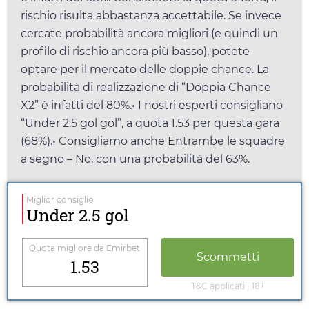
rischio risulta abbastanza accettabile. Se invece
cercate probabilità ancora migliori (e quindi un
profilo di rischio ancora più basso), potete
optare per il mercato delle doppie chance. La
probabilità di realizzazione di “Doppia Chance
X2” è infatti del 80%.• I nostri esperti consigliano
“Under 2.5 gol gol”, a quota
1.53
per questa gara
(68%).• Consigliamo anche Entrambe le squadre
a segno – No, con una probabilità del 63%.
Miglior consiglio
Under 2.5 gol
Quota migliore da
Emirbet
Scommetti
1.53
T&C applicati | 18+