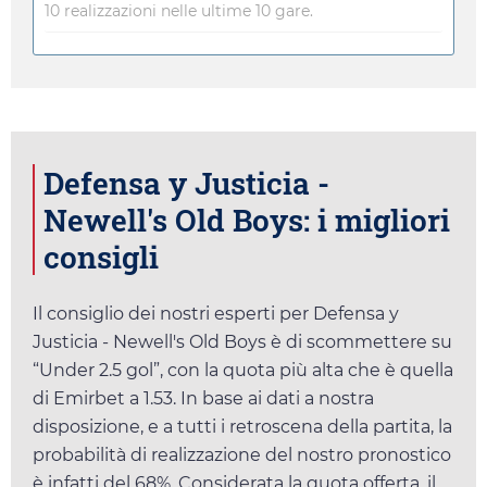
10 realizzazioni nelle ultime 10 gare.
Defensa y Justicia -
Newell's Old Boys: i migliori
consigli
Il consiglio dei nostri esperti per Defensa y
Justicia - Newell's Old Boys è di scommettere su
“Under 2.5 gol”, con la quota più alta che è quella
di
Emirbet
a
1.53
. In base ai dati a nostra
disposizione, e a tutti i retroscena della partita, la
probabilità di realizzazione del nostro pronostico
è infatti del 68%. Considerata la quota offerta, il