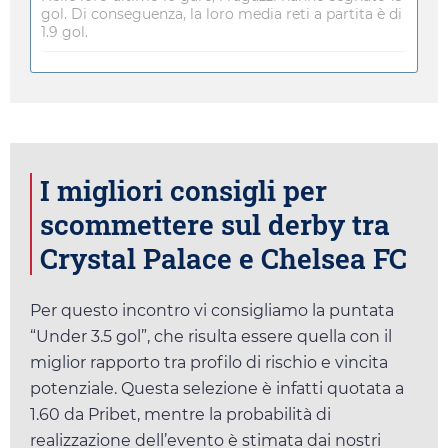
gol. Di conseguenza, la loro media reti a partita è di
1.9 gol.
I migliori consigli per
scommettere sul derby tra
Crystal Palace e Chelsea FC
Per questo incontro vi consigliamo la puntata
“Under 3.5 gol”, che risulta essere quella con il
miglior rapporto tra profilo di rischio e vincita
potenziale. Questa selezione è infatti quotata a
1.60
da
Pribet
, mentre la probabilità di
realizzazione dell’evento è stimata dai nostri