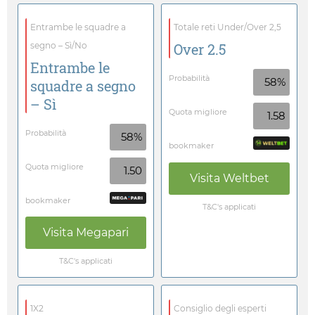
Entrambe le squadre a
Totale reti Under/Over 2,5
segno – Sì/No
Over 2.5
Entrambe le
Probabilità
58%
squadre a segno
– Sì
Quota migliore
1.58
Probabilità
58%
bookmaker
Quota migliore
1.50
Visita
Weltbet
bookmaker
T&C's applicati
Visita
Megapari
T&C's applicati
1X2
Consiglio degli esperti