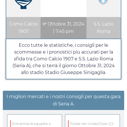
Como Calcio
Ottobre 31, 2024
S.S. Lazio
1907
|
7:45 pm
Roma
Ecco tutte le statistiche, i consigli per le
scommesse e i pronostici più accurati per la
sfida tra Como Calcio 1907 e S.S. Lazio Roma
(Seria A), che si terrà il giorno
Ottobre 31, 2024
allo stadio Stadio Giuseppe Sinigaglia.
I migliori mercati e i nostri consigli per questa gara
di Seria A.
Entrambe le squadre a
Totale reti Under/Over 2,5