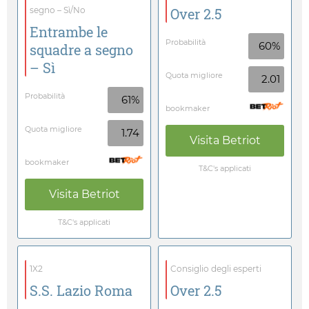
segno – Sì/No
Over 2.5
Entrambe le
Probabilità
60%
squadre a segno
– Sì
Quota migliore
2.01
Probabilità
61%
bookmaker
Quota migliore
1.74
Visita
Betriot
bookmaker
T&C's applicati
Visita
Betriot
T&C's applicati
1X2
Consiglio degli esperti
S.S. Lazio Roma
Over 2.5