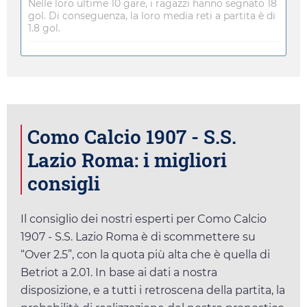
Nelle loro ultime 10 gare, i ragazzi hanno segnato 18
gol. Di conseguenza, la loro media reti a partita è di
1.8 gol.
Como Calcio 1907 - S.S.
Lazio Roma: i migliori
consigli
Il consiglio dei nostri esperti per Como Calcio
1907 - S.S. Lazio Roma è di scommettere su
“Over 2.5”, con la quota più alta che è quella di
Betriot
a
2.01
. In base ai dati a nostra
disposizione, e a tutti i retroscena della partita, la