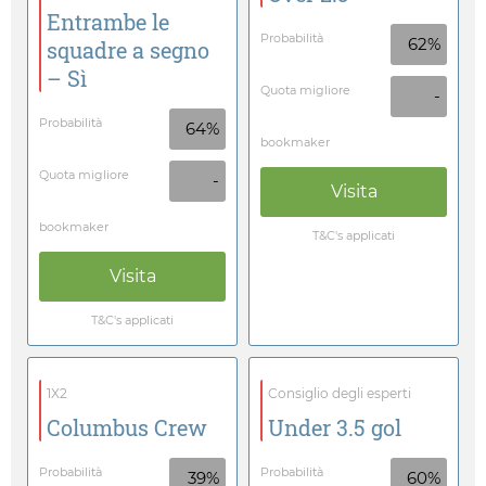
Entrambe le
Probabilità
62%
squadre a segno
– Sì
Quota migliore
-
Probabilità
64%
bookmaker
Quota migliore
-
Visita
bookmaker
T&C's applicati
Visita
T&C's applicati
1X2
Consiglio degli esperti
Columbus Crew
Under 3.5 gol
Probabilità
Probabilità
39%
60%