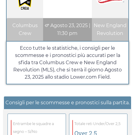
Columbus
Agosto 23, 2025
|
New England
Crew
11:30 pm
Revolution
Ecco tutte le statistiche, i consigli per le
scommesse e i pronostici più accurati per la
sfida tra Columbus Crew e New England
Revolution (MLS), che si terrà il giorno
Agosto
23, 2025
allo stadio Lower.com Field.
Consigli per le scommesse e pronostici sulla partita.
Entrambe le squadre a
Totale reti Under/Over 2,5
segno – Sì/No
Over 2.5