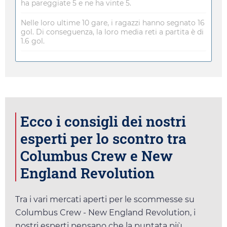
ha pareggiate 5 e ne ha vinte 5.
Nelle loro ultime 10 gare, i ragazzi hanno segnato 16
gol. Di conseguenza, la loro media reti a partita è di
1.6 gol.
Ecco i consigli dei nostri
esperti per lo scontro tra
Columbus Crew e New
England Revolution
Tra i vari mercati aperti per le scommesse su
Columbus Crew - New England Revolution, i
nostri esperti pensano che la puntata più