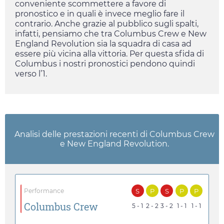
conveniente scommettere a favore di
pronostico e in quali è invece meglio fare il
contrario. Anche grazie al pubblico sugli spalti,
infatti, pensiamo che tra Columbus Crew e New
England Revolution sia la squadra di casa ad
essere più vicina alla vittoria. Per questa sfida di
Columbus i nostri pronostici pendono quindi
verso l’1.
Analisi delle prestazioni recenti di Columbus Crew
e New England Revolution.
S
P
S
P
P
Performance
Columbus Crew
5 - 1
2 - 2
3 - 2
1 - 1
1 - 1