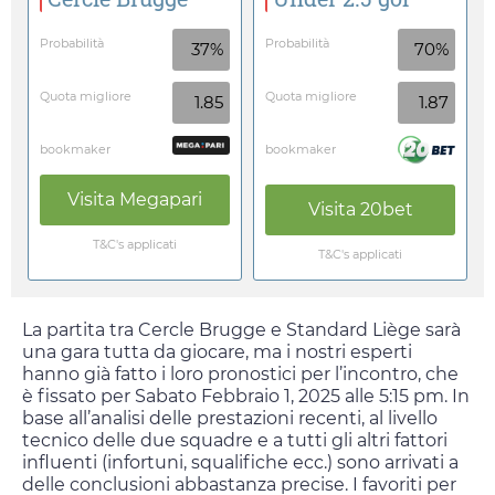
Probabilità
Probabilità
37%
70%
Quota migliore
Quota migliore
1.85
1.87
bookmaker
bookmaker
Visita
Megapari
Visita
20bet
T&C's applicati
T&C's applicati
La partita tra Cercle Brugge e Standard Liège sarà
una gara tutta da giocare, ma i nostri esperti
hanno già fatto i loro pronostici per l’incontro, che
è fissato per
Sabato
Febbraio 1, 2025
alle
5:15 pm
. In
base all’analisi delle prestazioni recenti, al livello
tecnico delle due squadre e a tutti gli altri fattori
influenti (infortuni, squalifiche ecc.) sono arrivati a
delle conclusioni abbastanza precise. I favoriti per