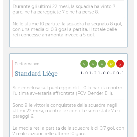
Durante gli ultimi 22 mesi, la squadra ha vinto 7
gare, ne ha pareggiate 7 e ne ha perse 8.
Nelle ultime 10 partite, la squadra ha segnato 8 gol,
con una media di 0.8 goal a partita. Il totale delle
reti concesse ammonta invece a 5 gol.
V
V
V
P
S
Performance
Standard Liège
1 - 0
1 - 2
1 - 0
0 - 0
0 - 1
Si è conclusa sul punteggio di 1 - 0 la partita contro
l’ultima avversaria affrontata (FCV Dender EH).
Sono 9 le vittorie conquistate dalla squadra negli
ultimi 22 mesi, mentre le sconfitte sono state 7 e i
pareggi 6.
La media reti a partita della squadra è di 0.7 gol, con
7 realizzazioni nelle ultime 10 gare.