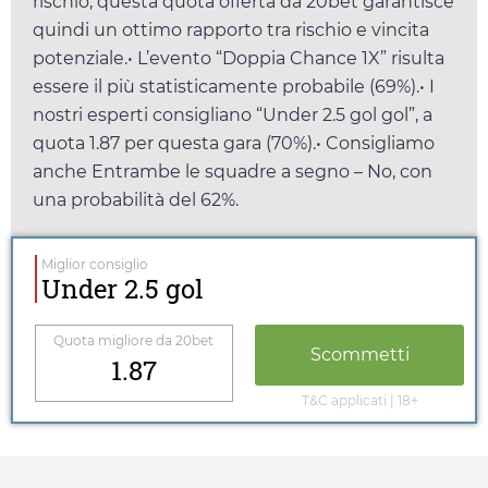
rischio, questa quota offerta da
20bet
garantisce
quindi un ottimo rapporto tra rischio e vincita
potenziale.• L’evento “Doppia Chance 1X” risulta
essere il più statisticamente probabile (69%).• I
nostri esperti consigliano “Under 2.5 gol gol”, a
quota
1.87
per questa gara (70%).• Consigliamo
anche Entrambe le squadre a segno – No, con
una probabilità del 62%.
Miglior consiglio
Under 2.5 gol
Quota migliore da
20bet
Scommetti
1.87
T&C applicati | 18+