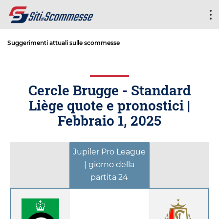
Suggerimenti attuali sulle scommesse
Cercle Brugge - Standard
Liège quote e pronostici |
Febbraio 1, 2025
Jupiler Pro League
| giorno della
partita 24