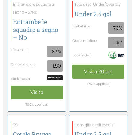
Entrambe le squadre a
Totale reti Under/Over 2,5
segno – Sì/No
Under 2.5 gol
Entrambe le
Probabilità
70%
squadre a segno
– No
Quota migliore
1.87
Probabilità
62%
bookmaker
Quota migliore
1.80
Visita
20bet
bookmaker
T&C's applicati
Visita
T&C's applicati
1X2
Consiglio degli esperti
Cercle Brugge
Under 2.5 gol