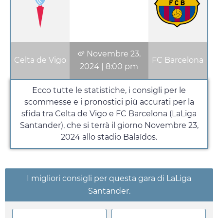
Novembre 23,
Celta de Vigo
FC Barcelona
2024
|
8:00 pm
Ecco tutte le statistiche, i consigli per le
scommesse e i pronostici più accurati per la
sfida tra Celta de Vigo e FC Barcelona (LaLiga
Santander), che si terrà il giorno
Novembre 23,
2024
allo stadio Balaídos.
I migliori consigli per questa gara di LaLiga
Santander.