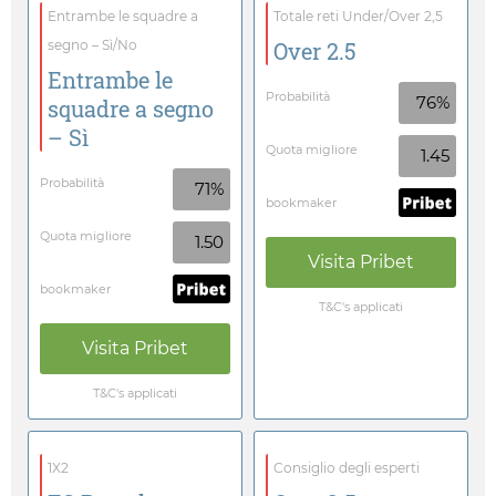
Entrambe le squadre a
Totale reti Under/Over 2,5
segno – Sì/No
Over 2.5
Entrambe le
Probabilità
76%
squadre a segno
– Sì
Quota migliore
1.45
Probabilità
71%
bookmaker
Quota migliore
1.50
Visita
Pribet
bookmaker
T&C's applicati
Visita
Pribet
T&C's applicati
1X2
Consiglio degli esperti