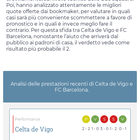
Poi, hanno analizzato attentamente le migliori
quote offerte dai bookmaker, per valutare in quali
casi sarà più conveniente scommettere a favore di
pronostico e in quali è invece meglio fare il
contrario. Per questa sfida tra Celta de Vigo e FC
Barcelona, nonostante l’aiuto che arriverà dal
pubblico ai padroni di casa, il verdetto vede come
risultato più probabile il 2.
Analisi delle prestazioni recenti di Celta de Vigo e
FC Barcelona.
P
V
S
S
V
Performance
Celta de Vigo
2 - 2
1 - 0
3 - 0
1 - 2
0 - 1