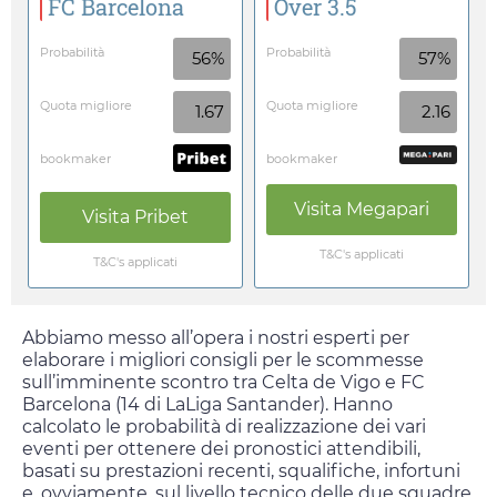
FC Barcelona
Over 3.5
Probabilità
Probabilità
56%
57%
Quota migliore
Quota migliore
1.67
2.16
bookmaker
bookmaker
Visita
Megapari
Visita
Pribet
T&C's applicati
T&C's applicati
Abbiamo messo all’opera i nostri esperti per
elaborare i migliori consigli per le scommesse
sull’imminente scontro tra Celta de Vigo e FC
Barcelona (14 di LaLiga Santander). Hanno
calcolato le probabilità di realizzazione dei vari
eventi per ottenere dei pronostici attendibili,
basati su prestazioni recenti, squalifiche, infortuni
e, ovviamente, sul livello tecnico delle due squadre.