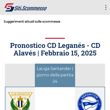
Suggerimenti attuali sulle scommesse
Pronostico CD Leganés - CD
Alavés |
Febbraio 15, 2025
LaLiga Santander |
giorno della partita
24