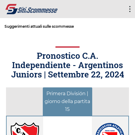
Suggerimenti attuali sulle scommesse
Pronostico C.A.
Independiente - Argentinos
Juniors |
Settembre 22, 2024
Primera División |
giorno della partita
15