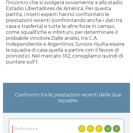
l’incontro che si svolgerà ovviamente a allo stadio
Estadio Libertadores de América. Per questa
partita, i nostri esperti hanno confrontato le
prestazioni recenti (confrontando anche i dati tra
casa e trasferta) e tutte le altre forze in campo,
come squalifiche e infortuni, per determinare il
probabile vincitore.Dalle analisi, tra C.A.
Independiente e Argentinos Juniors risulta essere
la squadra di casa quella a partire con il favore di
pronostici. Nel mercato 1X2, consigliamo quindi di
puntare sull’1.
Confronto tra le prestazioni recenti delle due
squadre.
P
P
P
V
V
Performance