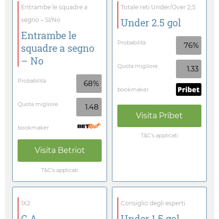
Entrambe le squadre a
Totale reti Under/Over 2,5
segno – Sì/No
Under 2.5 gol
Entrambe le
Probabilità
76%
squadre a segno
– No
Quota migliore
1.33
Probabilità
68%
bookmaker
Quota migliore
1.48
Visita
Pribet
bookmaker
T&C's applicati
Visita
Betriot
T&C's applicati
1X2
Consiglio degli esperti
C.A.
Under 1.5 gol