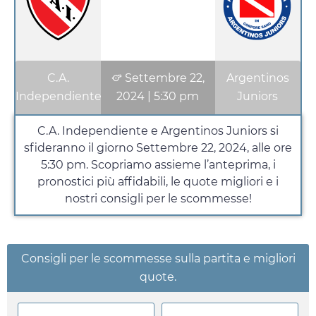
C.A.
Settembre 22,
Argentinos
Independiente
2024
|
5:30 pm
Juniors
C.A. Independiente e Argentinos Juniors si
sfideranno il giorno
Settembre 22, 2024
, alle ore
5:30 pm
. Scopriamo assieme l’anteprima, i
pronostici più affidabili, le quote migliori e i
nostri consigli per le scommesse!
Consigli per le scommesse sulla partita e migliori
quote.