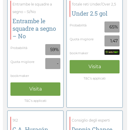
Entrambe le squadre a
Totale reti Under/Over 2,5
segno – Sì/No
Under 2.5 gol
Entrambe le
Probabilità
65%
squadre a segno
– No
Quota migliore
1.47
Probabilità
59%
bookmaker
Quota migliore
-
Visita
bookmaker
T&C's applicati
Visita
T&C's applicati
1X2
Consiglio degli esperti
C.A. Huracán
Doppia Chance