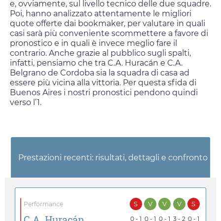
e, ovviamente, sul livello tecnico delle due squadre.
Poi, hanno analizzato attentamente le migliori
quote offerte dai bookmaker, per valutare in quali
casi sarà più conveniente scommettere a favore di
pronostico e in quali è invece meglio fare il
contrario. Anche grazie al pubblico sugli spalti,
infatti, pensiamo che tra C.A. Huracán e C.A.
Belgrano de Cordoba sia la squadra di casa ad
essere più vicina alla vittoria. Per questa sfida di
Buenos Aires i nostri pronostici pendono quindi
verso l’1.
Prestazioni recenti: risultati, dettagli e confronto
S
V
V
V
S
Performance
C.A. Huracán
0 - 1
0 - 1
0 - 1
3 - 2
0 - 1