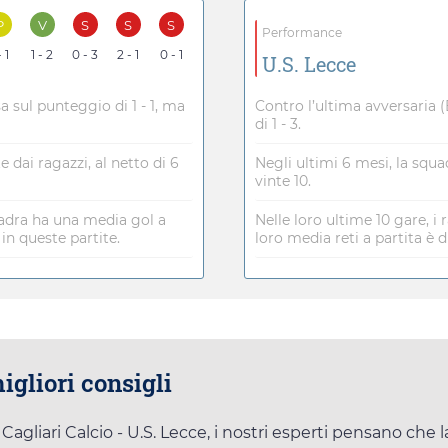
P
V
S
S
S
Performance
- 1
1 - 2
0 - 3
2 - 1
0 - 1
U.S. Lecce
a sul punteggio di 1 - 1, ma
Contro l’ultima avversaria (
di 1 - 3.
 dai ragazzi, al netto di 6
Negli ultimi 6 mesi, la squa
vinte 10.
quadra ha una media gol a
Nelle loro ultime 10 gare, i
 in queste partite.
loro media reti a partita è di
migliori consigli
 Cagliari Calcio - U.S. Lecce, i nostri esperti pensano ch