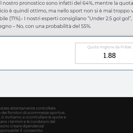
el nostro pronostico sono infatti del 64%, mentre la quota
neficio è quindi ottimo, ma nello sport non si è mai troppo
bile (71%).• I nostri esperti consigliano “Under 2.5 gol gol”
gno – No, con una probabilità del 55%.
Quota migliore da
Pribet
1.88
 state attentamente controllate.
e dei fornitori di scommesse sportive,
 ti invitiamo a ricontrollare le quote e
cano i termini e le condizioni del
ssono creare dipendenza!
ponsabile! È consentito