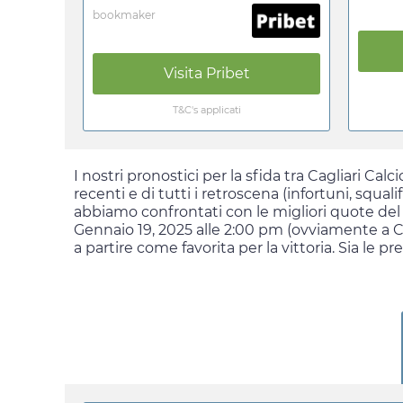
bookmaker
Visita
Pribet
T&C's applicati
I nostri pronostici per la sfida tra Cagliari Calc
recenti e di tutti i retroscena (infortuni, squa
abbiamo confrontati con le migliori quote del m
Gennaio 19, 2025
alle
2:00 pm
(ovviamente a Cag
a partire come favorita per la vittoria. Sia le pre