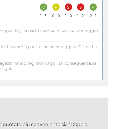
V
P
S
S
V
1 - 3
0 - 0
2 - 0
1 - 2
2 - 1
Empoli FC), la partita si è conclusa sul punteggio
dra ha vinto 5 partite, ne ha pareggiate 5 e ne ha
 ragazzi hanno segnato 10 gol. Di conseguenza, la
 1 gol.
e la puntata più conveniente sia “Doppia