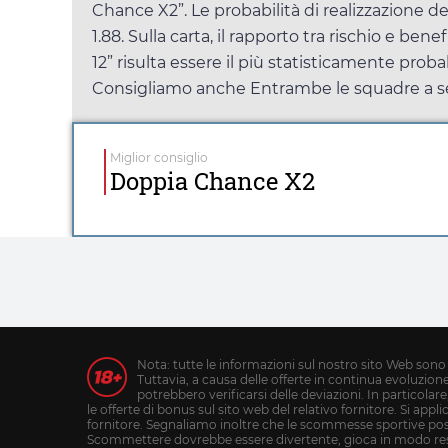
Chance X2”. Le probabilità di realizzazione d
1.88
. Sulla carta, il rapporto tra rischio e be
12” risulta essere il più statisticamente proba
Consigliamo anche Entrambe le squadre a se
Miglior consiglio
Doppia Chance X2
Nota: tutte le informazioni sul nostro sito Web sono
Tuttavia, a causa delle offerte in continua evoluzion
potrebbero verificarsi delle deviazioni. In particolare,
le offerte di bonus sul sito web del relativo fornitore. Si appli
fornitore. Segnaliamo inoltre che le scommesse sportive po
Scommettere dovrebbe essere divertente, gioca in modo res