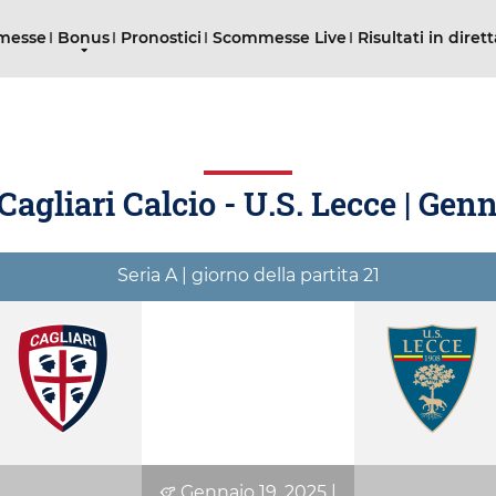
mmesse
Bonus
Pronostici
Scommesse Live
Risultati in diret
agliari Calcio - U.S. Lecce |
Genn
Seria A | giorno della partita 21
Gennaio 19, 2025
|