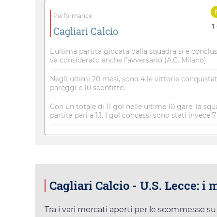
Performance
1 
Cagliari Calcio
L’ultima partita giocata dalla squadra si è conclus
va considerato anche l’avversario (A.C. Milano).
Negli ultimi 20 mesi, sono 4 le vittorie conquistate
pareggi e 10 sconfitte.
Con un totale di 11 gol nelle ultime 10 gare, la s
partita pari a 1.1. I gol concessi sono stati invece 7
Cagliari Calcio - U.S. Lecce: i 
Tra i vari mercati aperti per le scommesse su