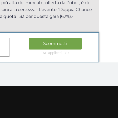
 più alta del mercato, offerta da
Pribet
, è di
 vicini alla certezza.• L’evento “Doppia Chance
, a quota
1.83
per questa gara (62%).•
Scommetti
T&C applicati | 18+