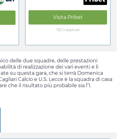
Visita
Pribet
T&C's applicati
tecnico delle due squadre, delle prestazioni
ilità di realizzazione dei vari eventi e li
tate su questa gara, che si terrà
Domenica
agliari Calcio e U.S. Lecce è la squadra di casa
re che il risultato più probabile sia l’1.