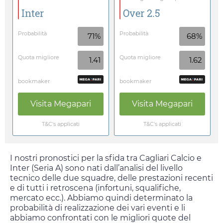
Inter
Over 2.5
Probabilità
Probabilità
71%
68%
Quota migliore
Quota migliore
1.41
1.62
bookmaker
bookmaker
Visita
Megapari
Visita
Megapari
T&C's applicati
T&C's applicati
I nostri pronostici per la sfida tra Cagliari Calcio e
Inter (Seria A) sono nati dall’analisi del livello
tecnico delle due squadre, delle prestazioni recenti
e di tutti i retroscena (infortuni, squalifiche,
mercato ecc.). Abbiamo quindi determinato la
probabilità di realizzazione dei vari eventi e li
abbiamo confrontati con le migliori quote del