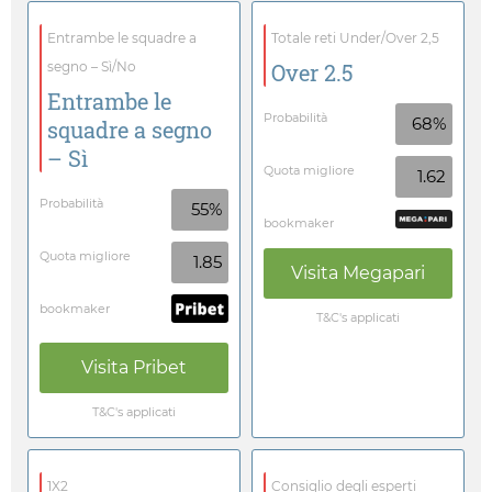
Entrambe le squadre a
Totale reti Under/Over 2,5
segno – Sì/No
Over 2.5
Entrambe le
Probabilità
68%
squadre a segno
– Sì
Quota migliore
1.62
Probabilità
55%
bookmaker
Quota migliore
1.85
Visita
Megapari
bookmaker
T&C's applicati
Visita
Pribet
T&C's applicati
1X2
Consiglio degli esperti