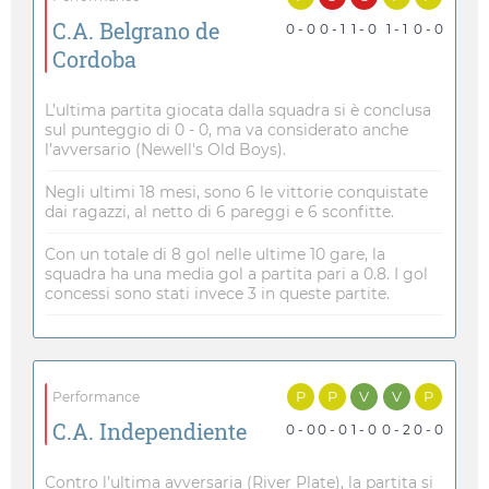
C.A. Belgrano de
0 - 0
0 - 1
1 - 0
1 - 1
0 - 0
Cordoba
L’ultima partita giocata dalla squadra si è conclusa
sul punteggio di 0 - 0, ma va considerato anche
l’avversario (Newell's Old Boys).
Negli ultimi 18 mesi, sono 6 le vittorie conquistate
dai ragazzi, al netto di 6 pareggi e 6 sconfitte.
Con un totale di 8 gol nelle ultime 10 gare, la
squadra ha una media gol a partita pari a 0.8. I gol
concessi sono stati invece 3 in queste partite.
P
P
V
V
P
Performance
C.A. Independiente
0 - 0
0 - 0
1 - 0
0 - 2
0 - 0
Contro l’ultima avversaria (River Plate), la partita si