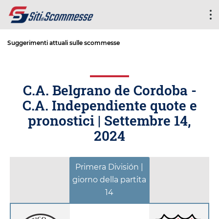
Suggerimenti attuali sulle scommesse
C.A. Belgrano de Cordoba -
C.A. Independiente quote e
pronostici |
Settembre 14,
2024
Primera División |
giorno della partita
14