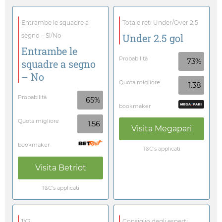
Entrambe le squadre a
Totale reti Under/Over 2,5
segno – Sì/No
Under 2.5 gol
Entrambe le
Probabilità
73%
squadre a segno
– No
Quota migliore
1.38
Probabilità
65%
bookmaker
Quota migliore
1.56
Visita
Megapari
bookmaker
T&C's applicati
Visita
Betriot
T&C's applicati
1X2
Consiglio degli esperti