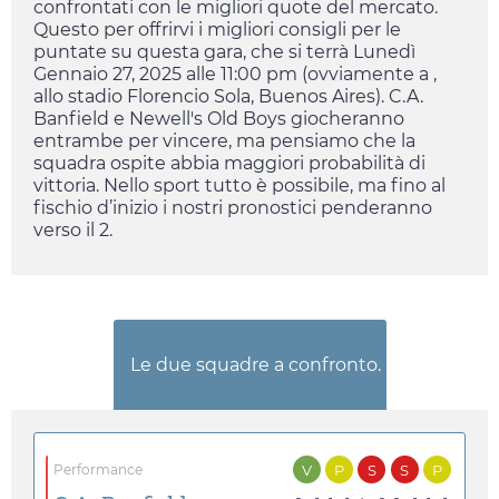
confrontati con le migliori quote del mercato.
Questo per offrirvi i migliori consigli per le
puntate su questa gara, che si terrà
Lunedì
Gennaio 27, 2025
alle
11:00 pm
(ovviamente a ,
allo stadio Florencio Sola, Buenos Aires). C.A.
Banfield e Newell's Old Boys giocheranno
entrambe per vincere, ma pensiamo che la
squadra ospite abbia maggiori probabilità di
vittoria. Nello sport tutto è possibile, ma fino al
fischio d’inizio i nostri pronostici penderanno
verso il 2.
Le due squadre a confronto.
V
P
S
S
P
Performance