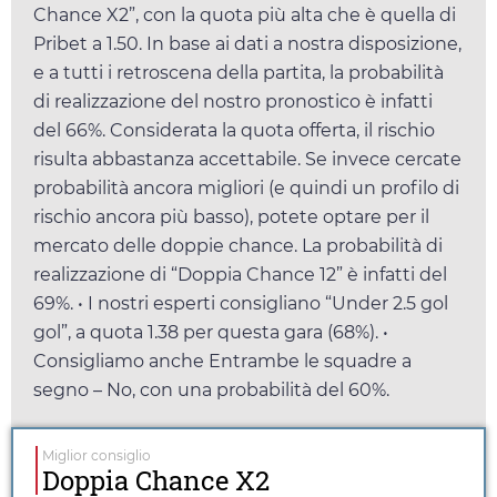
Chance X2”, con la quota più alta che è quella di
Pribet
a
1.50
. In base ai dati a nostra disposizione,
e a tutti i retroscena della partita, la probabilità
di realizzazione del nostro pronostico è infatti
del 66%. Considerata la quota offerta, il rischio
risulta abbastanza accettabile. Se invece cercate
probabilità ancora migliori (e quindi un profilo di
rischio ancora più basso), potete optare per il
mercato delle doppie chance. La probabilità di
realizzazione di “Doppia Chance 12” è infatti del
69%. • I nostri esperti consigliano “Under 2.5 gol
gol”, a quota
1.38
per questa gara (68%). •
Consigliamo anche Entrambe le squadre a
segno – No, con una probabilità del 60%.
Miglior consiglio
Doppia Chance X2