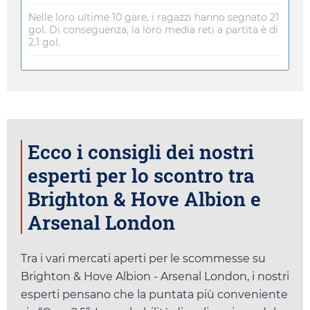
Nelle loro ultime 10 gare, i ragazzi hanno segnato 21
gol. Di conseguenza, la loro media reti a partita è di
2.1 gol.
Ecco i consigli dei nostri
esperti per lo scontro tra
Brighton & Hove Albion e
Arsenal London
Tra i vari mercati aperti per le scommesse su
Brighton & Hove Albion - Arsenal London, i nostri
esperti pensano che la puntata più conveniente