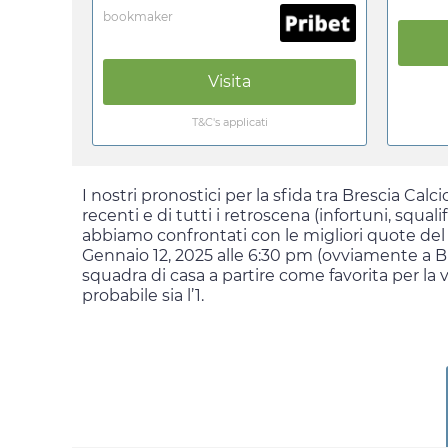
bookmaker
Visita
T&C's applicati
I nostri pronostici per la sfida tra Brescia Calc
recenti e di tutti i retroscena (infortuni, squa
abbiamo confrontati con le migliori quote del m
Gennaio 12, 2025
alle
6:30 pm
(ovviamente a Bre
squadra di casa a partire come favorita per la vit
probabile sia l’1.