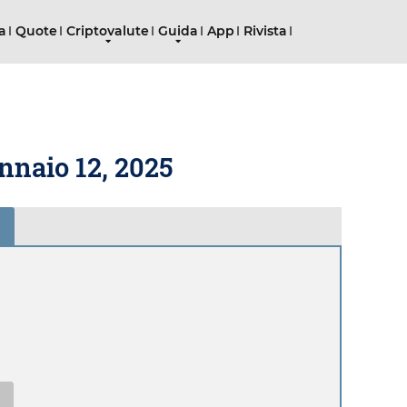
ta
Quote
Criptovalute
Guida
App
Rivista
nnaio 12, 2025