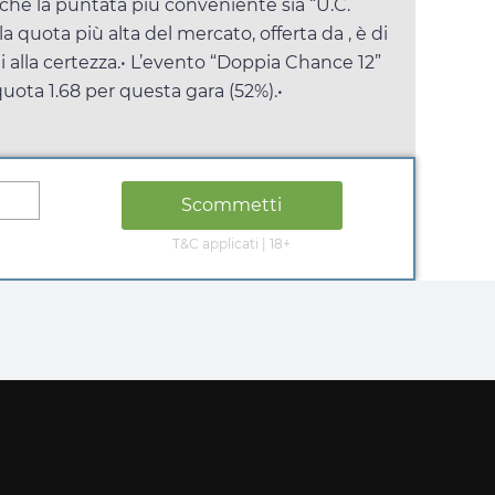
 che la puntata più conveniente sia “U.C.
 la quota più alta del mercato, offerta da
, è di
ni alla certezza.• L’evento “Doppia Chance 12”
 quota
1.68
per questa gara (52%).•
Scommetti
T&C applicati | 18+