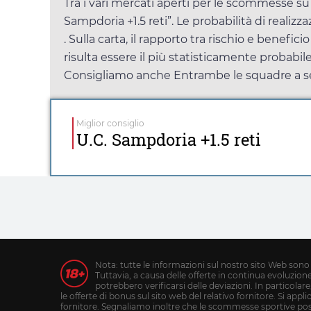
Tra i vari mercati aperti per le scommesse su
Sampdoria +1.5 reti”. Le probabilità di realiz
. Sulla carta, il rapporto tra rischio e benefi
risulta essere il più statisticamente probabile
Consigliamo anche Entrambe le squadre a seg
Miglior consiglio
U.C. Sampdoria +1.5 reti
Nota: tutte le informazioni sul nostro sito Web sono
Tuttavia, a causa delle offerte in continua evoluzion
potrebbero verificarsi delle deviazioni. In particolare,
le offerte di bonus sul sito web del relativo fornitore. Si appli
fornitore. Segnaliamo inoltre che le scommesse sportive po