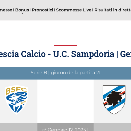
mmesse
Bonus
Pronostici
Scommesse Live
Risultati in diret
escia Calcio - U.C. Sampdoria |
Ge
Serie B | giorno della partita 21
Gennaio 12, 2025
|