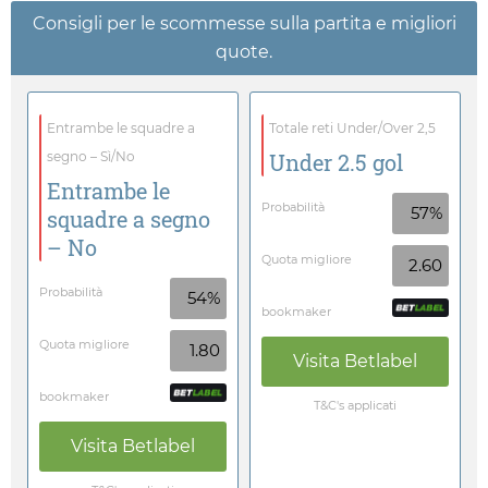
Consigli per le scommesse sulla partita e migliori
quote.
Entrambe le squadre a
Totale reti Under/Over 2,5
segno – Sì/No
Under 2.5 gol
Entrambe le
Probabilità
57%
squadre a segno
– No
Quota migliore
2.60
Probabilità
54%
bookmaker
Quota migliore
1.80
Visita
Betlabel
bookmaker
T&C's applicati
Visita
Betlabel