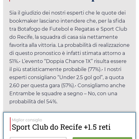
Sia il giudizio dei nostri esperti che le quote dei
bookmaker lasciano intendere che, per la sfida
tra Botafogo de Futebol e Regatas e Sport Club
do Recife, la squadra di casa sia nettamente
favorita alla vittoria. La probabilità di realizzazione
di questo pronostico è infatti stimata attorno a
51%.• L’evento “Doppia Chance 1X” risulta essere
il più statisticamente probabile (77%).• I nostri
esperti consigliano “Under 2.5 gol gol”, a quota
2.60
per questa gara (57%).• Consigliamo anche
Entrambe le squadre a segno – No, con una
probabilità del 54%.
Miglior consiglio
Sport Club do Recife +1.5 reti