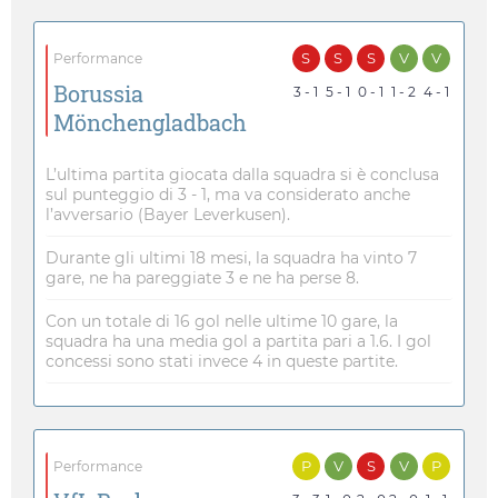
S
S
S
V
V
Performance
Borussia
3 - 1
5 - 1
0 - 1
1 - 2
4 - 1
Mönchengladbach
L’ultima partita giocata dalla squadra si è conclusa
sul punteggio di 3 - 1, ma va considerato anche
l’avversario (Bayer Leverkusen).
Durante gli ultimi 18 mesi, la squadra ha vinto 7
gare, ne ha pareggiate 3 e ne ha perse 8.
Con un totale di 16 gol nelle ultime 10 gare, la
squadra ha una media gol a partita pari a 1.6. I gol
concessi sono stati invece 4 in queste partite.
P
V
S
V
P
Performance