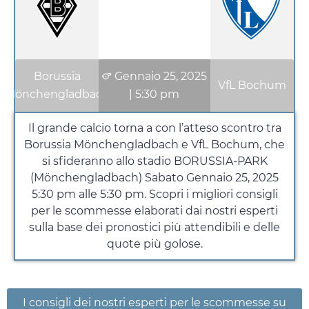
Borussia
Gennaio 25, 2025
VfL Bochum
Mönchengladbach
|
5:30 pm
Il grande calcio torna a con l’atteso scontro tra
Borussia Mönchengladbach e VfL Bochum, che
si sfideranno allo stadio BORUSSIA-PARK
(Mönchengladbach)
Sabato
Gennaio 25, 2025
5:30 pm
alle
5:30 pm
. Scopri i migliori consigli
per le scommesse elaborati dai nostri esperti
sulla base dei pronostici più attendibili e delle
quote più golose.
I consigli dei nostri esperti per le scommesse su