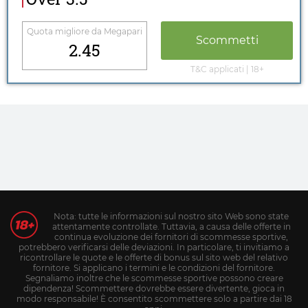
Quota migliore da
Megapari
Scommetti
2.45
T&C applicati | 18+
Nota: tutte le informazioni sul nostro sito Web sono state
attentamente controllate. Tuttavia, a causa delle offerte in
continua evoluzione dei fornitori di scommesse sportive,
potrebbero verificarsi delle deviazioni. In particolare, ti invitiamo a
ricontrollare le quote e le offerte di bonus sul sito web del relativo
fornitore. Si applicano i termini e le condizioni del fornitore.
Segnaliamo inoltre che le scommesse sportive possono creare
dipendenza! Scommettere dovrebbe essere divertente, gioca in
modo responsabile! È consentito scommettere solo a partire dai 18