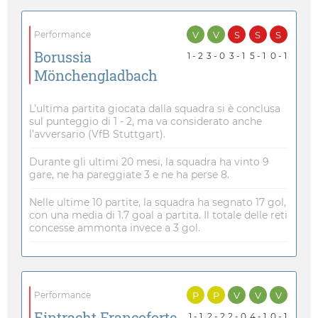
V
V
S
S
S
Performance
Borussia
1 - 2
3 - 0
3 - 1
5 - 1
0 - 1
Mönchengladbach
L’ultima partita giocata dalla squadra si è conclusa
sul punteggio di 1 - 2, ma va considerato anche
l’avversario (VfB Stuttgart).
Durante gli ultimi 20 mesi, la squadra ha vinto 9
gare, ne ha pareggiate 3 e ne ha perse 8.
Nelle ultime 10 partite, la squadra ha segnato 17 gol,
con una media di 1.7 goal a partita. Il totale delle reti
concesse ammonta invece a 3 gol.
P
P
V
V
V
Performance
Eintracht Francoforte
1 - 1
2 - 2
2 - 0
4 - 1
0 - 1