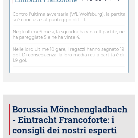
Contro l’ultima avversaria (VfL Wolfsburg), la partita
si è conclusa sul punteggio di 1 - 1.
Negli ultimi 6 mesi, la squadra ha vinto 11 partite, ne
ha pareggiate 5 e ne ha vinte 4.
Nelle loro ultime 10 gare, i ragazzi hanno segnato 19
gol. Di conseguenza, la loro media reti a partita è di
1.9 gol.
Borussia Mönchengladbach
- Eintracht Francoforte: i
consigli dei nostri esperti