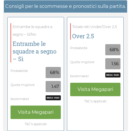
Consigli per le scommesse e pronostici sulla partita.
Entrambe le squadre a
Totale reti Under/Over 2,5
segno – Sì/No
Over 2.5
Entrambe le
Probabilità
68%
squadre a segno
– Sì
Quota migliore
1.56
Probabilità
68%
bookmaker
Quota migliore
1.47
Visita
Megapari
bookmaker
T&C's applicati
Visita
Megapari
T&C's applicati