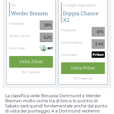
1X2
Consiglio degli esperti
Werder Bremen
Doppia Chance
X2
Probabilità
39%
Probabilità
61%
Quota migliore
5.20
Quota migliore
2.40
bookmaker
bookmaker
Visita
20bet
Visita
Pribet
T&C's applicati
T&C's applicati
La classifica vede Borussia Dortmund e Werder
Bremen molto vicine tra di loro e lo scontro di
Sabato
sarà quindi fondamentale anche dal punto
di vista del punteggio. A a Dortmund vedremo