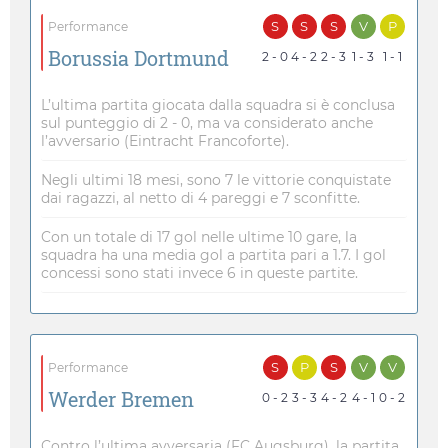
S
S
S
V
P
Performance
Borussia Dortmund
2 - 0
4 - 2
2 - 3
1 - 3
1 - 1
L’ultima partita giocata dalla squadra si è conclusa
sul punteggio di 2 - 0, ma va considerato anche
l’avversario (Eintracht Francoforte).
Negli ultimi 18 mesi, sono 7 le vittorie conquistate
dai ragazzi, al netto di 4 pareggi e 7 sconfitte.
Con un totale di 17 gol nelle ultime 10 gare, la
squadra ha una media gol a partita pari a 1.7. I gol
concessi sono stati invece 6 in queste partite.
S
P
S
V
V
Performance
Werder Bremen
0 - 2
3 - 3
4 - 2
4 - 1
0 - 2
Contro l’ultima avversaria (FC Augsburg), la partita