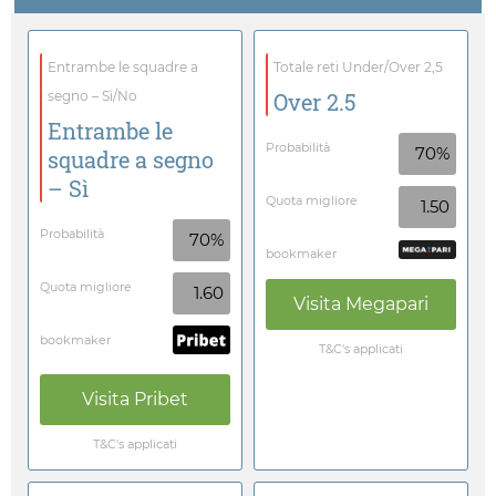
Entrambe le squadre a
Totale reti Under/Over 2,5
segno – Sì/No
Over 2.5
Entrambe le
Probabilità
70%
squadre a segno
– Sì
Quota migliore
1.50
Probabilità
70%
bookmaker
Quota migliore
1.60
Visita
Megapari
bookmaker
T&C's applicati
Visita
Pribet
T&C's applicati