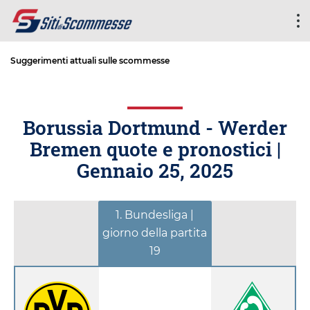
Suggerimenti attuali sulle scommesse
Borussia Dortmund - Werder
Bremen quote e pronostici |
Gennaio 25, 2025
1. Bundesliga |
giorno della partita
19