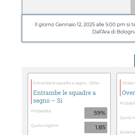
Il giorno
Gennaio 12, 2025
alle
5:00 pm
si t
Dall’Ara di Bologn
Entrambe le squadre a segno – Sì/No
Totale 
Entrambe le squadre a
Over
segno – Sì
Probabil
Probabilità
59%
Quota m
Quota migliore
1.85
bookma