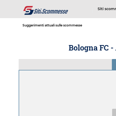
Siti sco
Suggerimenti attuali sulle scommesse
Bologna FC - 