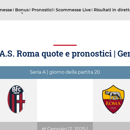
mmesse
Bonus
Pronostici
Scommesse Live
Risultati in diret
A.S. Roma quote e pronostici |
Gen
Seria A | giorno della partita 20
Gennaio 12, 2025
|