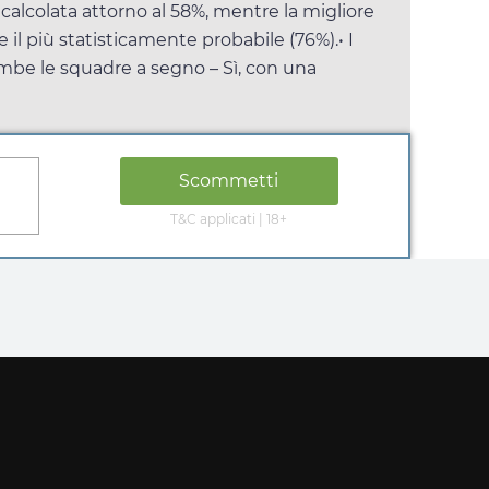
è calcolata attorno al 58%, mentre la migliore
e il più statisticamente probabile (76%).• I
mbe le squadre a segno – Sì, con una
Scommetti
T&C applicati | 18+