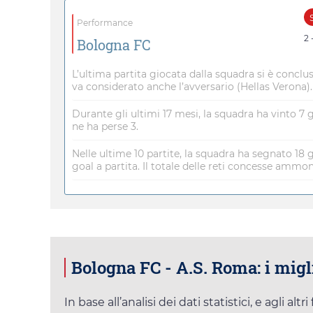
Performance
2 
Bologna FC
L’ultima partita giocata dalla squadra si è conclu
va considerato anche l’avversario (Hellas Verona).
Durante gli ultimi 17 mesi, la squadra ha vinto 7 
ne ha perse 3.
Nelle ultime 10 partite, la squadra ha segnato 18 
goal a partita. Il totale delle reti concesse ammon
Bologna FC - A.S. Roma: i migl
In base all’analisi dei dati statistici, e agli 