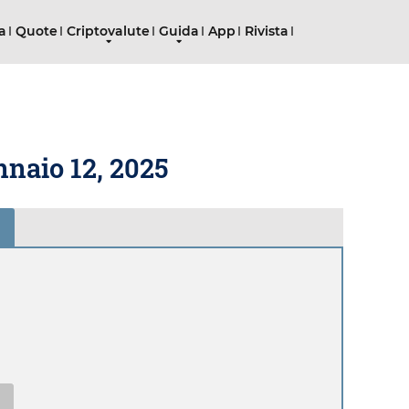
ta
Quote
Criptovalute
Guida
App
Rivista
naio 12, 2025