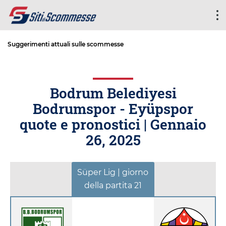
Suggerimenti attuali sulle scommesse
Bodrum Belediyesi
Bodrumspor - Eyüpspor
quote e pronostici |
Gennaio
26, 2025
Süper Lig | giorno
della partita 21