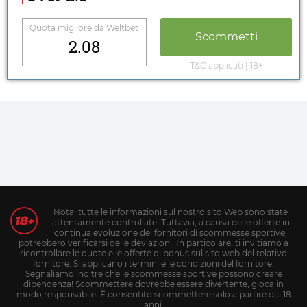
Quota migliore da
Weltbet
Scommetti
2.08
T&C applicati | 18+
Nota: tutte le informazioni sul nostro sito Web sono state
attentamente controllate. Tuttavia, a causa delle offerte in
continua evoluzione dei fornitori di scommesse sportive,
potrebbero verificarsi delle deviazioni. In particolare, ti invitiamo a
ricontrollare le quote e le offerte di bonus sul sito web del relativo
fornitore. Si applicano i termini e le condizioni del fornitore.
Segnaliamo inoltre che le scommesse sportive possono creare
dipendenza! Scommettere dovrebbe essere divertente, gioca in
modo responsabile! È consentito scommettere solo a partire dai 18
anni.