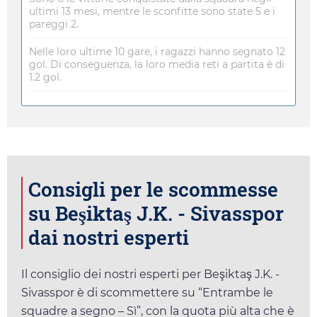
ultimi 13 mesi, mentre le sconfitte sono state 5 e i
pareggi 2.
Nelle loro ultime 10 gare, i ragazzi hanno segnato 12
gol. Di conseguenza, la loro media reti a partita è di
1.2 gol.
Consigli per le scommesse
su Beşiktaş J.K. - Sivasspor
dai nostri esperti
Il consiglio dei nostri esperti per Beşiktaş J.K. -
Sivasspor è di scommettere su “Entrambe le
squadre a segno – Sì”, con la quota più alta che è