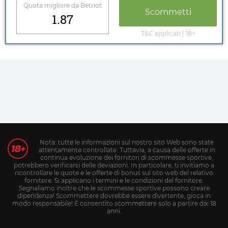
Quota migliore da
Betriot
Scommetti
1.87
T&C applicati | 18+
Nota: tutte le informazioni sul nostro sito Web sono state
attentamente controllate. Tuttavia, a causa delle offerte in
continua evoluzione dei fornitori di scommesse sportive,
potrebbero verificarsi delle deviazioni. In particolare, ti invitiamo a
ricontrollare le quote e le offerte di bonus sul sito web del relativo
fornitore. Si applicano i termini e le condizioni del fornitore.
Segnaliamo inoltre che le scommesse sportive possono creare
dipendenza! Scommettere dovrebbe essere divertente, gioca in
modo responsabile! È consentito scommettere solo a partire dai 18
anni.