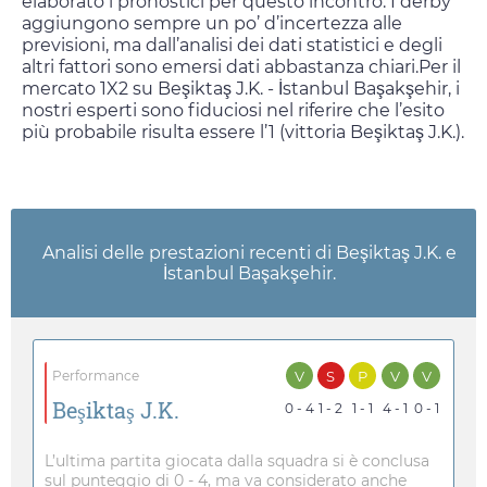
elaborato i pronostici per questo incontro. I derby
aggiungono sempre un po’ d’incertezza alle
previsioni, ma dall’analisi dei dati statistici e degli
altri fattori sono emersi dati abbastanza chiari.Per il
mercato 1X2 su Beşiktaş J.K. - İstanbul Başakşehir, i
nostri esperti sono fiduciosi nel riferire che l’esito
più probabile risulta essere l’1 (vittoria Beşiktaş J.K.).
Analisi delle prestazioni recenti di Beşiktaş J.K. e
İstanbul Başakşehir.
V
S
P
V
V
Performance
Beşiktaş J.K.
0 - 4
1 - 2
1 - 1
4 - 1
0 - 1
L’ultima partita giocata dalla squadra si è conclusa
sul punteggio di 0 - 4, ma va considerato anche