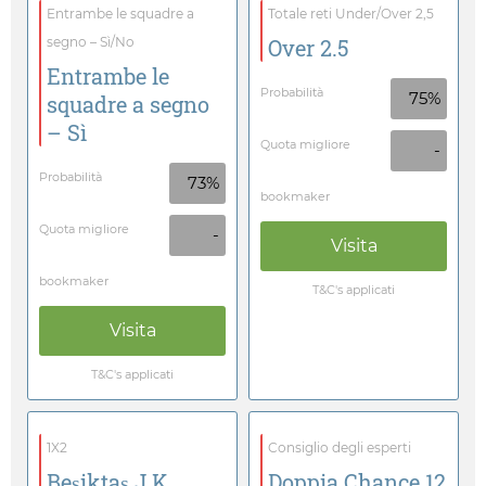
Entrambe le squadre a
Totale reti Under/Over 2,5
segno – Sì/No
Over 2.5
Entrambe le
Probabilità
75%
squadre a segno
– Sì
Quota migliore
-
Probabilità
73%
bookmaker
Quota migliore
-
Visita
bookmaker
T&C's applicati
Visita
T&C's applicati
1X2
Consiglio degli esperti
Beşiktaş J.K.
Doppia Chance 12