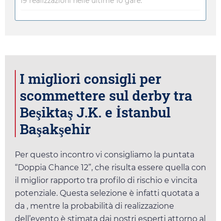
19 realizzazioni nelle ultime 10 gare.
I migliori consigli per
scommettere sul derby tra
Beşiktaş J.K. e İstanbul
Başakşehir
Per questo incontro vi consigliamo la puntata
“Doppia Chance 12”, che risulta essere quella con
il miglior rapporto tra profilo di rischio e vincita
potenziale. Questa selezione è infatti quotata a
da
, mentre la probabilità di realizzazione
dell’evento è stimata dai nostri esperti attorno al