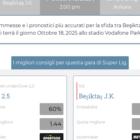
Beşiktaş J.K.
2:00 pm
Ankara
commesse e i pronostici più accurati per la sfida tra Beşikta
i terrà il giorno
Ottobre 18, 2025
allo stadio Vodafone Park
I migliori consigli per questa gara di Süper Lig.
reti Under/Over 2,5
1X2
 2.5
Beşiktaş J.K.
ità
Probabilità
60%
igliore
Quota migliore
1.44
ker
bookmaker