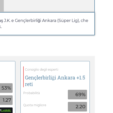
ş J.K. e Gençlerbirliği Ankara (Süper Lig), che
.
Consiglio degli esperti
Gençlerbirliği Ankara +1.5
reti
53%
Probabilità
69%
1.27
Quota migliore
2.20