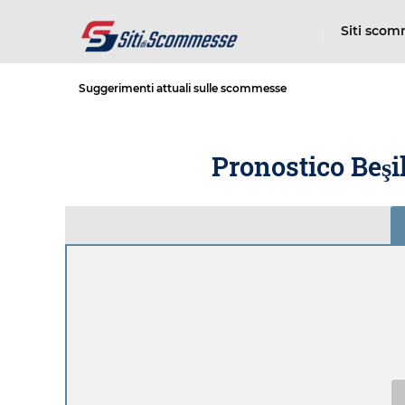
Siti sco
Suggerimenti attuali sulle scommesse
Pronostico Beşik