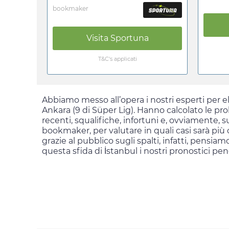
bookmaker
Visita
Sportuna
T&C's applicati
Abbiamo messo all’opera i nostri esperti per el
Ankara (9 di Süper Lig). Hanno calcolato le prob
recenti, squalifiche, infortuni e, ovviamente, 
bookmaker, per valutare in quali casi sarà più
grazie al pubblico sugli spalti, infatti, pensiam
questa sfida di İstanbul i nostri pronostici pen