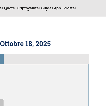
ta
Quote
Criptovalute
Guida
App
Rivista
Ottobre 18, 2025