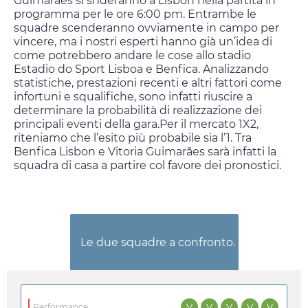
Guimarães si sfideranno a Lisbon nella partita in
programma per le ore
6:00 pm
. Entrambe le
squadre scenderanno ovviamente in campo per
vincere, ma i nostri esperti hanno già un’idea di
come potrebbero andare le cose allo stadio
Estadio do Sport Lisboa e Benfica. Analizzando
statistiche, prestazioni recenti e altri fattori come
infortuni e squalifiche, sono infatti riuscire a
determinare la probabilità di realizzazione dei
principali eventi della gara.Per il mercato 1X2,
riteniamo che l’esito più probabile sia l’1. Tra
Benfica Lisbon e Vitoria Guimarães sarà infatti la
squadra di casa a partire col favore dei pronostici.
Le due squadre a confronto.
V
V
V
V
V
Performance