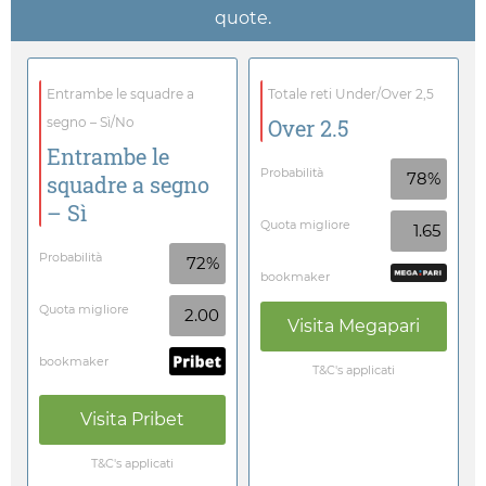
quote.
Entrambe le squadre a
Totale reti Under/Over 2,5
segno – Sì/No
Over 2.5
Entrambe le
Probabilità
78%
squadre a segno
– Sì
Quota migliore
1.65
Probabilità
72%
bookmaker
Quota migliore
2.00
Visita
Megapari
bookmaker
T&C's applicati
Visita
Pribet
T&C's applicati