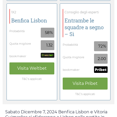
1X2
Consiglio degli esperti
Benfica Lisbon
Entrambe le
squadre a segno
Probabilità
58%
– Sì
Quota migliore
1.32
Probabilità
72%
bookmaker
Quota migliore
2.00
Visita
Weltbet
bookmaker
T&C's applicati
Visita
Pribet
T&C's applicati
Sabato
Dicembre 7, 2024
Benfica Lisbon e Vitoria