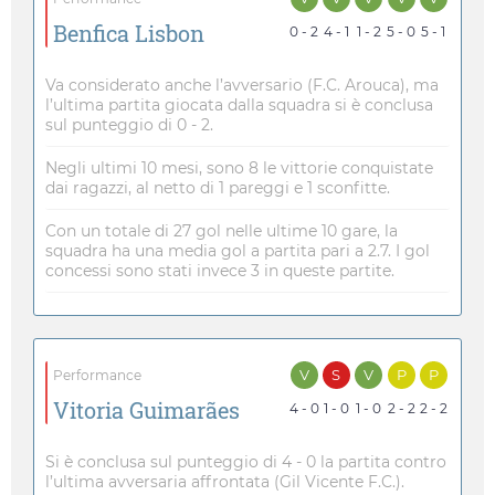
Benfica Lisbon
0 - 2
4 - 1
1 - 2
5 - 0
5 - 1
Va considerato anche l’avversario (F.C. Arouca), ma
l’ultima partita giocata dalla squadra si è conclusa
sul punteggio di 0 - 2.
Negli ultimi 10 mesi, sono 8 le vittorie conquistate
dai ragazzi, al netto di 1 pareggi e 1 sconfitte.
Con un totale di 27 gol nelle ultime 10 gare, la
squadra ha una media gol a partita pari a 2.7. I gol
concessi sono stati invece 3 in queste partite.
V
S
V
P
P
Performance
Vitoria Guimarães
4 - 0
1 - 0
1 - 0
2 - 2
2 - 2
Si è conclusa sul punteggio di 4 - 0 la partita contro
l’ultima avversaria affrontata (Gil Vicente F.C.).