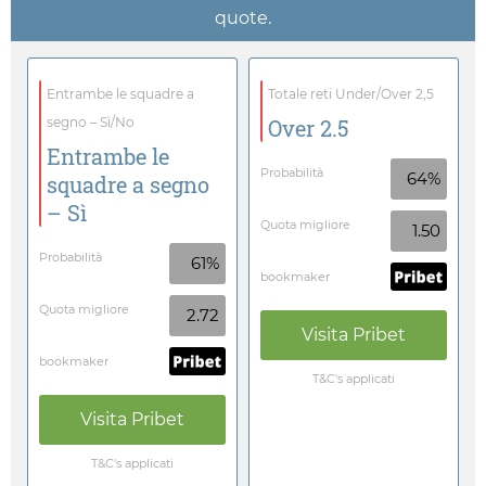
quote.
Entrambe le squadre a
Totale reti Under/Over 2,5
segno – Sì/No
Over 2.5
Entrambe le
Probabilità
64%
squadre a segno
– Sì
Quota migliore
1.50
Probabilità
61%
bookmaker
Quota migliore
2.72
Visita
Pribet
bookmaker
T&C's applicati
Visita
Pribet
T&C's applicati