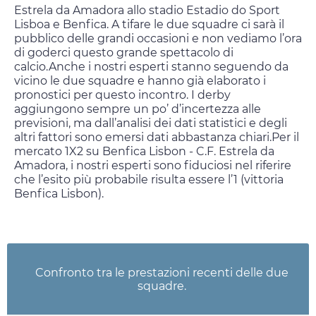
Estrela da Amadora allo stadio Estadio do Sport
Lisboa e Benfica. A tifare le due squadre ci sarà il
pubblico delle grandi occasioni e non vediamo l’ora
di goderci questo grande spettacolo di
calcio.Anche i nostri esperti stanno seguendo da
vicino le due squadre e hanno già elaborato i
pronostici per questo incontro. I derby
aggiungono sempre un po’ d’incertezza alle
previsioni, ma dall’analisi dei dati statistici e degli
altri fattori sono emersi dati abbastanza chiari.Per il
mercato 1X2 su Benfica Lisbon - C.F. Estrela da
Amadora, i nostri esperti sono fiduciosi nel riferire
che l’esito più probabile risulta essere l’1 (vittoria
Benfica Lisbon).
Confronto tra le prestazioni recenti delle due
squadre.