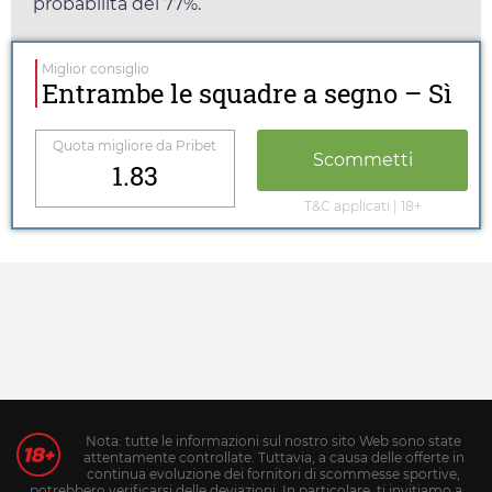
probabilità del 77%.
Miglior consiglio
Entrambe le squadre a segno – Sì
Quota migliore da
Pribet
Scommetti
1.83
T&C applicati | 18+
Nota: tutte le informazioni sul nostro sito Web sono state
attentamente controllate. Tuttavia, a causa delle offerte in
continua evoluzione dei fornitori di scommesse sportive,
potrebbero verificarsi delle deviazioni. In particolare, ti invitiamo a