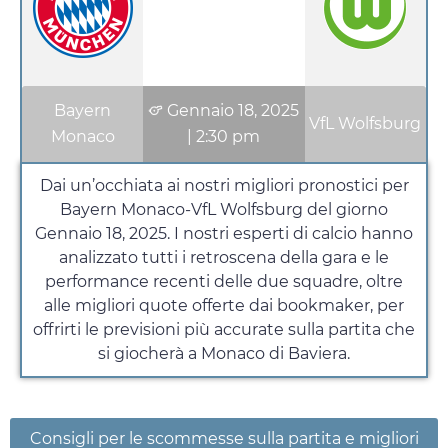
Bayern
Gennaio 18, 2025
VfL Wolfsburg
Monaco
|
2:30 pm
Dai un’occhiata ai nostri migliori pronostici per
Bayern Monaco-VfL Wolfsburg del giorno
Gennaio 18, 2025
. I nostri esperti di calcio hanno
analizzato tutti i retroscena della gara e le
performance recenti delle due squadre, oltre
alle migliori quote offerte dai bookmaker, per
offrirti le previsioni più accurate sulla partita che
si giocherà a Monaco di Baviera.
Consigli per le scommesse sulla partita e migliori