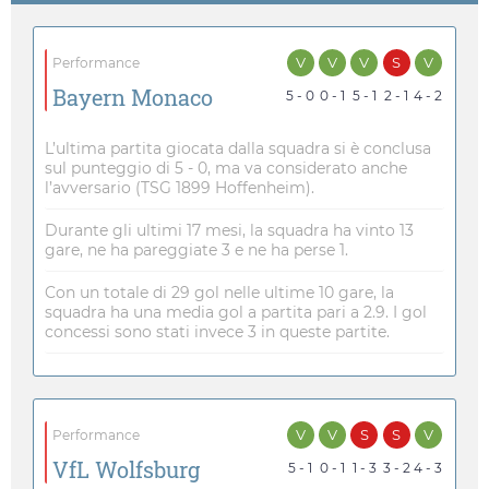
V
V
V
S
V
Performance
Bayern Monaco
5 - 0
0 - 1
5 - 1
2 - 1
4 - 2
L’ultima partita giocata dalla squadra si è conclusa
sul punteggio di 5 - 0, ma va considerato anche
l’avversario (TSG 1899 Hoffenheim).
Durante gli ultimi 17 mesi, la squadra ha vinto 13
gare, ne ha pareggiate 3 e ne ha perse 1.
Con un totale di 29 gol nelle ultime 10 gare, la
squadra ha una media gol a partita pari a 2.9. I gol
concessi sono stati invece 3 in queste partite.
V
V
S
S
V
Performance
VfL Wolfsburg
5 - 1
0 - 1
1 - 3
3 - 2
4 - 3