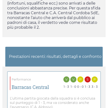
(infortuni, squalifiche ecc.) sono arrivati a delle
conclusioni abbastanza precise. Per questa sfida
tra Barracas Central e C.A. Central Cordoba SdE,
nonostante l’aiuto che arriverà dal pubblico ai
padroni di casa, il verdetto vede come risultato
più probabile il 2.
Prestazioni recenti: risultati, dettagli e confronto
V
V
P
S
P
Performance
Barracas Central
1 - 3
1 - 0
0 - 0
1 - 3
3 - 3
L’ultima partita giocata dalla squadra si è conclusa
sul punteggio di 1 - 3, ma va considerato anche
l’avversario (C.A. Aldosivi).