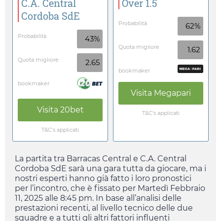
C.A. Central
Over 1.5
Cordoba SdE
Probabilità
62%
Probabilità
43%
Quota migliore
1.62
Quota migliore
2.65
bookmaker
bookmaker
Visita
Megapari
Visita
20bet
T&C's applicati
T&C's applicati
La partita tra Barracas Central e C.A. Central
Cordoba SdE sarà una gara tutta da giocare, ma i
nostri esperti hanno già fatto i loro pronostici
per l’incontro, che è fissato per
Martedì
Febbraio
11, 2025
alle
8:45 pm
. In base all’analisi delle
prestazioni recenti, al livello tecnico delle due
squadre e a tutti gli altri fattori influenti