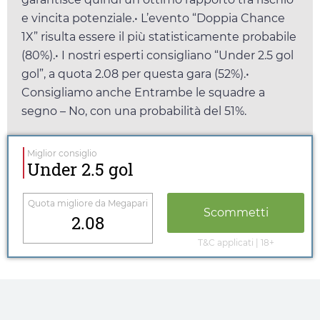
e vincita potenziale.• L’evento “Doppia Chance
1X” risulta essere il più statisticamente probabile
(80%).• I nostri esperti consigliano “Under 2.5 gol
gol”, a quota
2.08
per questa gara (52%).•
Consigliamo anche Entrambe le squadre a
segno – No, con una probabilità del 51%.
Miglior consiglio
Under 2.5 gol
Quota migliore da
Megapari
Scommetti
2.08
T&C applicati | 18+