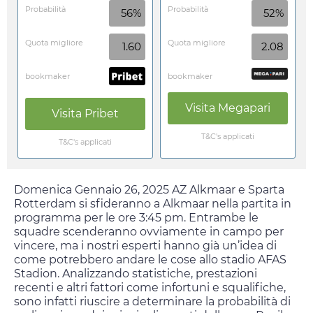
Probabilità
Probabilità
56%
52%
Quota migliore
Quota migliore
1.60
2.08
bookmaker
bookmaker
Visita
Megapari
Visita
Pribet
T&C's applicati
T&C's applicati
Domenica
Gennaio 26, 2025
AZ Alkmaar e Sparta
Rotterdam si sfideranno a Alkmaar nella partita in
programma per le ore
3:45 pm
. Entrambe le
squadre scenderanno ovviamente in campo per
vincere, ma i nostri esperti hanno già un’idea di
come potrebbero andare le cose allo stadio AFAS
Stadion. Analizzando statistiche, prestazioni
recenti e altri fattori come infortuni e squalifiche,
sono infatti riuscire a determinare la probabilità di