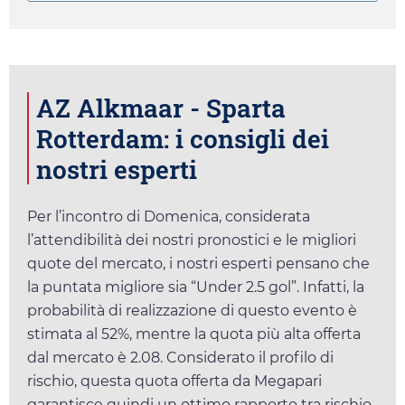
AZ Alkmaar - Sparta
Rotterdam: i consigli dei
nostri esperti
Per l’incontro di
Domenica
, considerata
l’attendibilità dei nostri pronostici e le migliori
quote del mercato, i nostri esperti pensano che
la puntata migliore sia “Under 2.5 gol”. Infatti, la
probabilità di realizzazione di questo evento è
stimata al 52%, mentre la quota più alta offerta
dal mercato è
2.08
. Considerato il profilo di
rischio, questa quota offerta da
Megapari
garantisce quindi un ottimo rapporto tra rischio