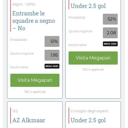
segno – Sì/No
Under 2.5 gol
Entrambe le
Probabilità
52%
squadre a segno
– No
Quota migliore
2.08
Probabilità
51%
bookmaker
Quota migliore
1.95
Visita
Megapari
bookmaker
T&C's applicati
Visita
Megapari
T&C's applicati
1X2
Consiglio degli esperti
AZ Alkmaar
Under 2.5 gol