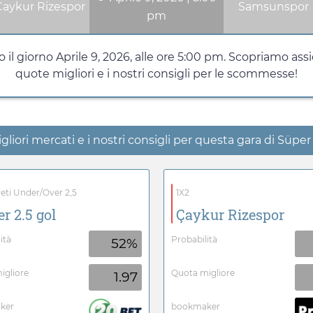
Çaykur Rizespor
Samsunspor
pm
 il giorno
Aprile 9, 2026
, alle ore
5:00 pm
. Scopriamo assie
quote migliori e i nostri consigli per le scommesse!
igliori mercati e i nostri consigli per questa gara di Süper 
reti Under/Over 2,5
1X2
r 2.5 gol
Çaykur Rizespor
ità
Probabilità
52%
igliore
Quota migliore
1.97
ker
bookmaker