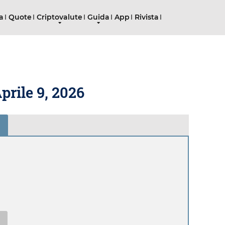
ta
Quote
Criptovalute
Guida
App
Rivista
prile 9, 2026