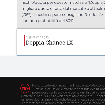
rischio/quota per questo match sia “Doppia Cha
migliore quota offerta dal mercato è attua
(76%).• I nostri esperti consigliano “Under 2.5
con una probabilità del 50%.
Miglior consiglio
Doppia Chance 1X
Nota: tutte le informazioni sul nostro sito Web sono
Tuttavia, a causa delle offerte in continua evoluzion
potrebbero verificarsi delle deviazioni. In particolare,
le offerte di bonus sul sito web del relativo fornitore. Si appli
fornitore. Segnaliamo inoltre che le scommesse sportive po
Scommettere dovrebbe essere divertente, gioca in modo res