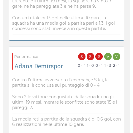
Durante gli ultimi 19 mesi, la squadra ha vinto 7
gare, ne ha pareggiate 3 e ne ha perse 9.
Con un totale di 13 gol nelle ultime 10 gare, la
squadra ha una media gol a partita pari a 1.3. I gol
concessi sono stati invece 3 in queste partite.
S
S
S
V
V
Performance
Adana Demirspor
0 - 4
1 - 0
0 - 1
1 - 3
2 - 1
Contro l’ultima avversaria (Fenerbahçe S.K.), la
partita si è conclusa sul punteggio di 0 - 4.
Sono 2 le vittorie conquistate dalla squadra negli
ultimi 19 mesi, mentre le sconfitte sono state 15 e i
pareggi 2.
La media reti a partita della squadra è di 0.6 gol, con
6 realizzazioni nelle ultime 10 gare.