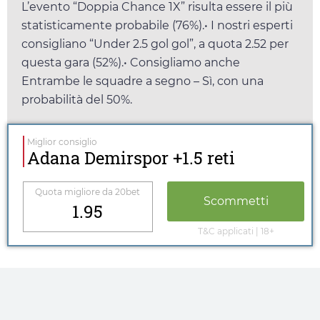
L’evento “Doppia Chance 1X” risulta essere il più
statisticamente probabile (76%).• I nostri esperti
consigliano “Under 2.5 gol gol”, a quota
2.52
per
questa gara (52%).• Consigliamo anche
Entrambe le squadre a segno – Sì, con una
probabilità del 50%.
Miglior consiglio
Adana Demirspor +1.5 reti
Quota migliore da
20bet
Scommetti
1.95
T&C applicati | 18+