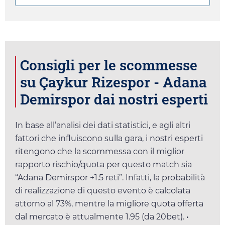
Consigli per le scommesse
su Çaykur Rizespor - Adana
Demirspor dai nostri esperti
In base all’analisi dei dati statistici, e agli altri
fattori che influiscono sulla gara, i nostri esperti
ritengono che la scommessa con il miglior
rapporto rischio/quota per questo match sia
“Adana Demirspor +1.5 reti”. Infatti, la probabilità
di realizzazione di questo evento è calcolata
attorno al 73%, mentre la migliore quota offerta
dal mercato è attualmente
1.95
(da
20bet
). •