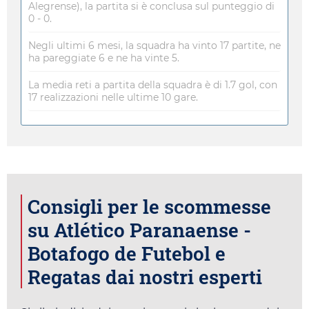
Alegrense), la partita si è conclusa sul punteggio di
0 - 0.
Negli ultimi 6 mesi, la squadra ha vinto 17 partite, ne
ha pareggiate 6 e ne ha vinte 5.
La media reti a partita della squadra è di 1.7 gol, con
17 realizzazioni nelle ultime 10 gare.
Consigli per le scommesse
su Atlético Paranaense -
Botafogo de Futebol e
Regatas dai nostri esperti