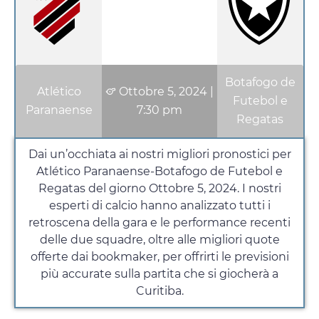
Botafogo de
Atlético
Ottobre 5, 2024
|
Futebol e
Paranaense
7:30 pm
Regatas
Dai un’occhiata ai nostri migliori pronostici per
Atlético Paranaense-Botafogo de Futebol e
Regatas del giorno
Ottobre 5, 2024
. I nostri
esperti di calcio hanno analizzato tutti i
retroscena della gara e le performance recenti
delle due squadre, oltre alle migliori quote
offerte dai bookmaker, per offrirti le previsioni
più accurate sulla partita che si giocherà a
Curitiba.