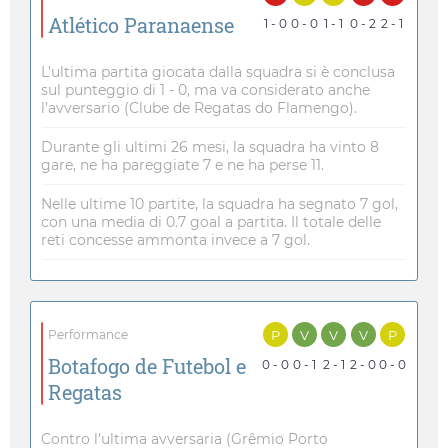
Atlético Paranaense
1 - 0
0 - 0
1 - 1
0 - 2
2 - 1
L’ultima partita giocata dalla squadra si è conclusa
sul punteggio di 1 - 0, ma va considerato anche
l’avversario (Clube de Regatas do Flamengo).
Durante gli ultimi 26 mesi, la squadra ha vinto 8
gare, ne ha pareggiate 7 e ne ha perse 11.
Nelle ultime 10 partite, la squadra ha segnato 7 gol,
con una media di 0.7 goal a partita. Il totale delle
reti concesse ammonta invece a 7 gol.
P
V
V
V
P
Performance
Botafogo de Futebol e
0 - 0
0 - 1
2 - 1
2 - 0
0 - 0
Regatas
Contro l’ultima avversaria (Grêmio Porto