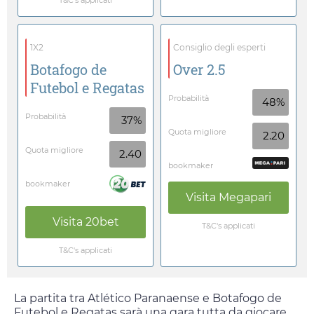
T&C's applicati
1X2
Consiglio degli esperti
Botafogo de
Over 2.5
Futebol e Regatas
Probabilità
48%
Probabilità
37%
Quota migliore
2.20
Quota migliore
2.40
bookmaker
bookmaker
Visita
Megapari
Visita
20bet
T&C's applicati
T&C's applicati
La partita tra Atlético Paranaense e Botafogo de
Futebol e Regatas sarà una gara tutta da giocare,