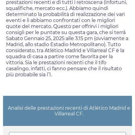
prestazioni recenti e di tutti i retroscena (infortuni,
squalifiche, mercato ecc.). Abbiamo quindi
determinato la probabilità di realizzazione dei vari
eventi e li abbiamo confrontati con le migliori
quote del mercato. Questo per offrirvi i migliori
consigli per le puntate su questa gara, che si terrà
Sabato
Gennaio 25, 2025
alle
3:15 pm
(ovviamente a
Madrid, allo stadio Estadio Metropolitano). Tutto
considerato, tra Atlético Madrid e Villarreal CF è la
squadra di casa a partire come favorita per la
vittoria. Sia le prestazioni recenti che il tifo
casalingo, infatti, ci fanno pensare che il risultato
più probabile sia l’1.
Analisi delle prestazioni recenti di Atlético Madrid e
Villarreal CF.