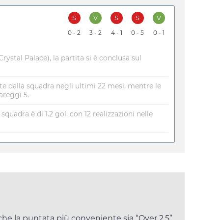
S
V
S
S
V
0 - 2
3 - 2
4 - 1
0 - 5
0 - 1
rystal Palace), la partita si è conclusa sul
te dalla squadra negli ultimi 22 mesi, mentre le
areggi 5.
 squadra è di 1.2 gol, con 12 realizzazioni nelle
che la puntata più conveniente sia “Over 2.5”.