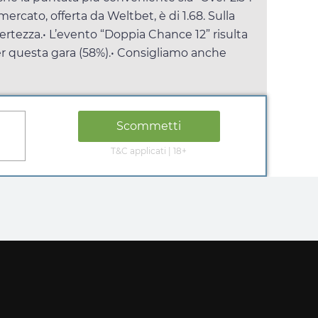
 mercato, offerta da
Weltbet
, è di
1.68
. Sulla
 certezza.• L’evento “Doppia Chance 12” risulta
r questa gara (58%).• Consigliamo anche
Scommetti
T&C applicati | 18+