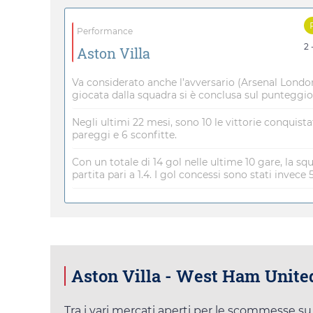
Performance
2 
Aston Villa
Va considerato anche l’avversario (Arsenal London
giocata dalla squadra si è conclusa sul punteggio d
Negli ultimi 22 mesi, sono 10 le vittorie conquistat
pareggi e 6 sconfitte.
Con un totale di 14 gol nelle ultime 10 gare, la s
partita pari a 1.4. I gol concessi sono stati invece 
Aston Villa - West Ham United: 
Tra i vari mercati aperti per le scommesse su